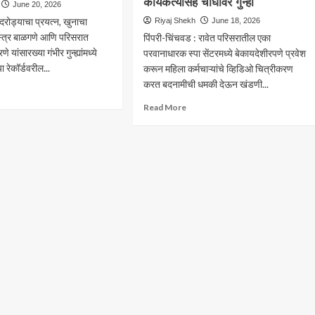
यालयांच्या
कार्यकर्त्यासह चौघांवर गुन्हा
मंगल
June 20, 2026
ाना
कार्यालयांच्या
: दरोड्याचा प्रयत्न, खुनाचा
Riyaj Shekh
June 18, 2026
्रियेवर
परवाना
शस्त्र बाळगणे आणि परिसरात
पिंपरी-चिंचवड : रावेत परिसरातील एका
य;
प्रक्रियेवर
 यांसारख्या गंभीर गुन्ह्यांमध्ये
परवानाधारक स्पा सेंटरमध्ये बेकायदेशीरपणे प्रवेश
ारीनंतरही
प्रश्नचिन्ह;
 रेकॉर्डवरील...
करून महिला कर्मचाऱ्यांचे व्हिडिओ चित्रीकरण
तक्रारीनंतरही
्यांपासून
चार
करत बदनामीची धमकी देऊन खंडणी...
ad
िती
महिन्यांपासून
re
Read
Read More
ी
कारवाईची
out
more
माहिती
about
नाही
हगड
परवानाधारक
स्पा
सरातील
सेंटरमध्ये
ेगारावर
घुसून
र
खंडणी
वाई;
उकळण्याचा
ूर
प्रयत्न;
ध्ये
आरटीआय
नगी
कार्यकर्त्यासह
चौघांवर
गुन्हा