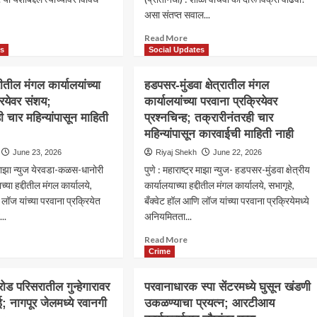
असा संतप्त सवाल...
ad
Read
Read More
re
more
es
Social Updates
out
about
ंधर्व
शाळेच्या
ीतील मंगल कार्यालयांच्या
हडपसर-मुंडवा क्षेत्रातील मंगल
ानाने
दारात
रियेवर संशय;
कार्यालयांच्या परवाना प्रक्रियेवर
श
‘दारू’चे
ी चार महिन्यांपासून माहिती
रे
प्रश्नचिन्ह; तक्रारीनंतरही चार
धडे?
ा
वाघोलीत
महिन्यांपासून कारवाईची माहिती नाही
;
वाइनशॉपवर
June 23, 2026
Riyaj Shekh
June 22, 2026
िध
नागरिकांचा
र माझा न्युज येरवडा-कळस-धानोरी
पुणे : महाराष्ट्र माझा न्युज- हडपसर-मुंडवा क्षेत्रीय
ांतून
संताप;
नंदनाचा
प्रशासनाला
ाच्या हद्दीतील मंगल कार्यालये,
कार्यालयाच्या हद्दीतील मंगल कार्यालये, सभागृहे,
व
आंदोलनाचा
 लॉज यांच्या परवाना प्रक्रियेत
बँक्वेट हॉल आणि लॉज यांच्या परवाना प्रक्रियेमध्ये
इशारा
..
अनियमितता...
ad
Read
Read More
re
more
Crime
out
about
वडा-
हडपसर-
रोड परिसरातील गुन्हेगारावर
परवानाधारक स्पा सेंटरमध्ये घुसून खंडणी
ोरीतील
मुंडवा
; नागपूर जेलमध्ये रवानगी
उकळण्याचा प्रयत्न; आरटीआय
ल
क्षेत्रातील