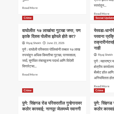
स्तरांतून...
Read
Read More
more
Re
Read More
about
mo
Crime
Social Updat
कोट्यवधींचा
ab
खर्च,
बालग
वाघोलीत १७ लाखांचा गुटखा जप्त; पण
येरवडा-धानोर
जलपर्णी
सन्म
इतके दिवस पोलीस झोपले होते का?
मात्र
परवाना प्रक्
रिते
‘जैसे
तक्रारीनंतरह
उजग
Riyaj Shekh
June 23, 2026
थे’;
यांच
नाही
पुणे : वाघोली परिसरात पोलिसांनी तब्बल १७ लाख
नदी
गौरव
रुपयांहून अधिक किमतीचा गुटखा, पानमसाला,
Riyaj Shekh
स्वच्छ
विव
जर्दा, सुगंधित तंबाखूजन्य पदार्थ आणि विदेशी
की
पुणे : महाराष्ट्
स्तर
कागदोपत्री?
सिगारेटचा...
अभि
क्षेत्रीय कार्यालय
वर्षा
बँक्वेट हॉल आणि
Read
Read More
अनियमितता होत.
more
about
Re
Read More
वाघोलीत
mo
Crime
Crime
१७
ab
लाखांचा
येर
पुणे: सिंहगड रोड परिसरातील गुन्हेगारावर
गुटखा
पुणे: सिंहगड 
धान
जप्त;
कठोर कारवाई; नागपूर जेलमध्ये रवानगी
कठोर कारवाई
मंग
पण