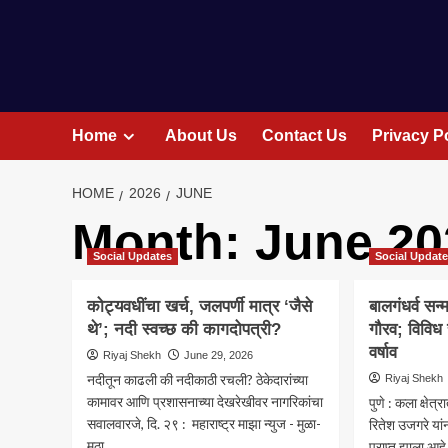
Home
About Us
Contact Us
Privacy P
HOME
2026
JUNE
Month:
June 20
Social Updates
Social Updat
कोट्यवधींचा खर्च, जलपर्णी मात्र ‘जैसे
बालगंधर्व सन्
थे’; नदी स्वच्छ की कागदोपत्री?
गौरव; विविध 
वर्षाव
Riyaj Shekh
June 29, 2026
नदीतून काढली की नदीकाठी रचली? ठेकेदारांच्या
Riyaj Shekh
कामावर आणि प्रशासनाच्या देखरेखीवर नागरिकांचा
पुणे : कला क्षेत
सवालवारजे, दि. २९ : महाराष्ट्र माझा न्युज - मुळा-
रितेश उजगरे यांना
मुठा...
प्राप्त झाला आहे