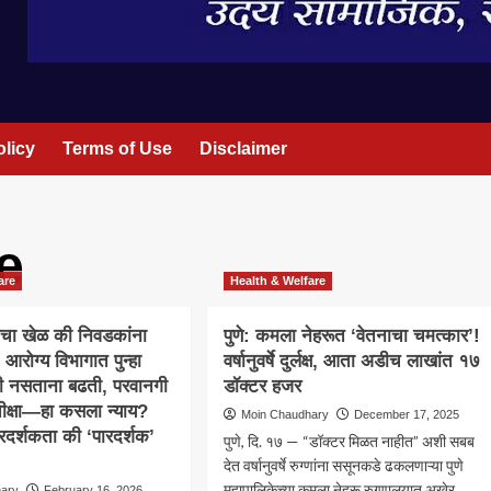
olicy
Terms of Use
Disclaimer
e
are
Health & Welfare
तीचा खेळ की निवडकांना
पुणे: कमला नेहरूत ‘वेतनाचा चमत्कार’!
? आरोग्य विभागात पुन्हा
वर्षानुवर्षे दुर्लक्ष, आता अडीच लाखांत १७
ी नसताना बढती, परवानगी
डॉक्टर हजर
ीक्षा—हा कसला न्याय?
Moin Chaudhary
December 17, 2025
रदर्शकता की ‘पारदर्शक’
पुणे, दि. १७ — “डॉक्टर मिळत नाहीत” अशी सबब
देत वर्षानुवर्षे रुग्णांना ससूनकडे ढकलणाऱ्या पुणे
महापालिकेच्या कमला नेहरू रुग्णालयात अखेर...
hary
February 16, 2026