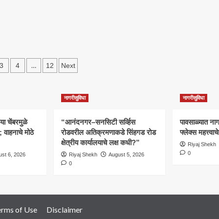
अचानक
तपासणी
सुरू
s
…
3
4
12
Next
ation
नागरीसुविधा
नागरीसुविधा
 चेंबरमुळे
“आनंदनगर–सनसिटी सर्व्हिस
पावसाळ्यात नागरि
वाहनाचे मोठे
रोडवरील अतिक्रमणाकडे सिंहगड रोड
फ्लेक्स महत्त्व
क्षेत्रीय कार्यालयाचे लक्ष कधी?”
Riyaj Shekh
0
st 6, 2026
Riyaj Shekh
August 5, 2026
0
erms of Use
Disclaimer