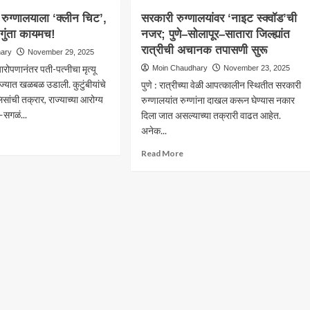
णालयात
कमला
ाना
री रुग्णालयाला ‘क्लीन चिट’,
सरकारी रुग्णालयांवर ‘नाइट स्क्वॉड’ची
ा
नेहरू
क्षा
ी गुंता कायमच!
्काळजीपणाचा
नजर; पुणे–सोलापूर–सातारा जिल्ह्यांत
रुग्णालयात
?
२५
रात्रीची अचानक तपासणी सुरू
hary
November 29, 2025
ूतिदरम्यान
तज्ज्ञ
ला
्यारोपणानंतर पती-पत्नीचा मृत्यू
Moin Chaudhary
November 23, 2025
णीचा
डॉक्टरांची
य?
 राज्यात खळबळ उडाली. कुटुंबीयांचे
पुणे : रात्रीच्या वेळी आपत्कालीन स्थितीत सरकारी
;
तातडीने
न्नतीत
सांची तक्रार, राज्याच्या आरोग्य
ंबाचा
भरती;
रुग्णालयांत रुग्णांना दाखल करून घेण्यास नकार
दर्शकता
ाप
पगारात
—सगळं...
दिला जात असल्याच्या तक्रारी वाढत आहेत.
ळला
दुपटीने
दर्शक’
अनेक...
ad
वाढ
?
re
Read
Read More
out
more
about
ाद्री
सरकारी
णालयाला
रुग्णालयांवर
ीन
‘नाइट
,
स्क्वॉड’ची
नजर;
नांची
पुणे–
सोलापूर–
मच!
सातारा
जिल्ह्यांत
रात्रीची