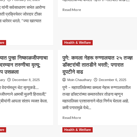
ंदे यांनी सर्वसाधारण सभेत आरोग्य
Read
Read More
नती प्रक्रियेवर जोरदार टीका
more
धारेवर धरले. “ज्या खात्यात
about
पुणे:
कमला
ad
नेहरूत
re
are
Health & Welfare
‘वेतनाचा
out
चमत्कार’!
वर्षानुवर्षे
यात पुन्हा निष्काळजीपणाचा
पुणे: कमला नेहरू रुग्णालयात २५ तज्ज्ञ
्नतीचा
दुर्लक्ष,
दरम्यान तरुणीचा मृत्यू;
डॉक्टरांची तातडीने भरती; पगारात
आता
ंताप उसळला
दुपटीने वाढ
अडीच
डकांना
लाखांत
hary
December 8, 2025
Moin Chaudhary
December 6, 2025
थ
१७
या वेदनांमधून थेट मृत्यूकडे…
पुणे – महापालिकेच्या कमला नेहरू रुग्णालयातील
टर?
डॉक्टर
ाळजीपणाने आमची मुलगी हिरावली,"
तज्ज्ञ डॉक्टरांच्या कमतरतेवर तोडगा म्हणून
ग्य
हजर
ंबीयांनी आपला संताप व्यक्त केला.
ागात
महापालिका प्रशासनाने मोठा निर्णय घेतला आहे.
ा
कमी पगारामुळे येथे...
!
ad
Read
Read More
ानगी
re
more
ाना
out
about
ी,
are
Health & Welfare
न
पुणे:
ानगी