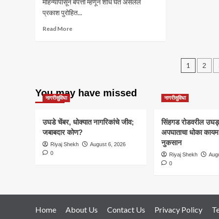
महिन्यांपासून बेपत्ता म्हणून शोध घेत असलेले
प्रकाश पुरोहित...
Read
Read More
more
about
पुणे:
Post
ससून
1
2
रुग्णालयातून
pagin
बेपत्ता…
You may have missed
पण
नागरीसुविधा
नागरीसुविधा
प्रत्यक्षात
मृत!
भाजप
उघडे चेंबर, धोक्यात नागरिकांचे जीव;
सिंहगड रोडवरील उघड्या
नेत्याच्या
जबाबदार कोण?
अपघाताचा धोका कायम; 
सासऱ्याच्या
नुकसान
Riyaj Shekh
August 6, 2026
मृत्यूवरून
0
Riyaj Shekh
Augu
रुग्णालयाच्या
0
कामकाजावर
गंभीर
प्रश्न
Home
About Us
Contact Us
Privacy Policy
T