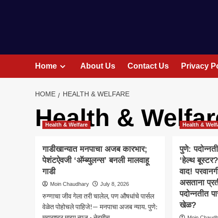
Home
About Us
Contact Us
Privacy P
HOME
HEALTH & WELFARE
Health & Welfar
Health & Welfare
Health & Welf
गाडीखान्यात मनपाचा अजब कारभार;
पुणे: पदोन्न
पेशंटऐवजी ‘अ‍ॅम्ब्युलन्स’ बनली मालवाहू
‘हेल्थ बूस्टर
गाडी
वाद! परवानग
असताना प्रत
Moin Chaudhary
July 8, 2026
पदोन्नतीत पा
रुग्णाचा जीव गेला तरी चालेल, पण औषधांचे पार्सल
खेळ?
वेळेत पोहोचले पाहिजे!— मनपाचा अजब न्याय. पुणे:
महाराष्ट्र माझा न्युज - नेहमीच...
Moin Chaud