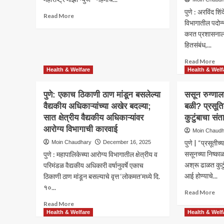
पुणे : अरविंद शि
Read
Read More
विभागातील पदोन्
more
about
करत प्रशासनाला 
गाडीखान्यात
हितसंबंध,...
मनपाचा
Re
Read More
अजब
mo
Health & Welfare
Health & Welf
कारभार;
ab
पेशंटऐवजी
पुणे:
‘अ‍ॅम्ब्युलन्स’
पुणे: एकाच ठिकाणी ठाण मांडून बसलेल्या
ससून रुग्णाल
पदोन
बनली
वैद्यकीय अधिकाऱ्यांच्या अखेर बदल्या;
बळी? प्रसूति
खेळ
मालवाहू
सात क्षेत्रीय वैद्यकीय अधिकाऱ्यांवर
कुटुंबाचा स
की
गाडी
निव
आरोग्य विभागाची कारवाई
Moin Chaud
‘हेल्
पुणे | “प्रसूतीच्
Moin Chaudhary
December 16, 2025
बूस्
ससूनच्या निष्क
पुणे : महापालिकेच्या आरोग्य विभागातील क्षेत्रीय व
आरो
अश्रू ढाळत कुटु
विभ
परिमंडळ वैद्यकीय अधिकारी वर्षानुवर्षे एकाच
पुन्ह
आई होण्याचे...
ठिकाणी ठाण मांडून बसल्याचे वृत्त ‘लोकमत’मध्ये दि.
वाद
१०...
Re
Read More
परव
mo
Read
नसत
Read More
ab
more
बढत
Health & Welfare
Health & Welf
ससू
about
परव