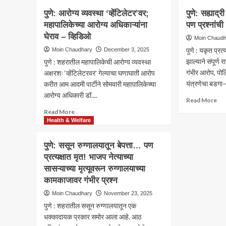
रुग्
पुणे:
असत
पुणे: आरोग्य व्यवस्था ‘व्हेंटिलेटर’वर;
पुणे: सह्याद्
पुन्ह
एकाच
प्रती
महापालिकेच्या आरोग्य अधिकाऱ्यांना
पण प्रश्नांच
निष
ठिकाणी
—
बळी
घेराव – व्हिडिओ
ठाण
हा
Moin Chaud
प्रस
मांडून
कस
पुणे : यकृत प्रत
Moin Chaudhary
December 3, 2025
तरु
बसलेल्या
न्या
झाल्याने संपूर्ण
पुणे : शहरातील महापालिकेची आरोग्य व्यवस्था
मृत्यू
वैद्यकीय
पदो
गंभीर आरोप, पोलि
कुटु
अक्षरशः ‘व्हेंटिलेटरवर’ गेल्याचा घणाघाती आरोप
अधिकाऱ्यांच्या
पार
संत
यंत्रणेचा बडगा
करीत आम आदमी पार्टीने सोमवारी महापालिकेच्या
अखेर
की
उस
बदल्या;
‘पार
आरोग्य अधिकारी डॉ....
Re
Read More
सात
खेळ
mo
Read
Read More
क्षेत्रीय
ab
more
Health & Welfare
वैद्यकीय
पुणे:
about
अधिकाऱ्यांवर
सह्य
पुणे:
आरोग्य
पुणे: ससून रुग्णालयातून बेपत्ता… पण
रुग्
आरोग्य
विभागाची
प्रत्यक्षात मृत! भाजप नेत्याच्या
‘क्ल
व्यवस्था
कारवाई
चिट’
सासऱ्याच्या मृत्यूवरून रुग्णालयाच्या
‘व्हेंटिलेटर’वर;
पण
महापालिकेच्या
कामकाजावर गंभीर प्रश्न
प्रश्
आरोग्य
Moin Chaudhary
November 23, 2025
गुंता
अधिकाऱ्यांना
काय
पुणे : शहरातील ससून रुग्णालयातून एक
घेराव
–
धक्कादायक प्रकार समोर आला आहे. आठ
व्हिडिओ