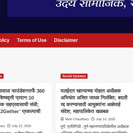
olicy
Terms of Use
Disclaimer
es
Social Updates
ूनावाला फाउंडेशनतर्फे 360
मलईदार खात्याच्या मोहात अधीक्षक
 शिष्यवृत्ती प्रदान:10
अभियंता असित जाधव निलंबित; बदली
क्षणिक सहप्रवासाची संधी;
रद्द करण्यासाठी आयुक्तांना आक्षेपार्ह
Gether’ प्रकल्पाची
संदेश; महापालिकेत खळबळ
Moin Chaudhary
July 14, 2026
पुणे, प्रतिनिधी : पुणे महानगरपालिकेतील अधीक्षक
hary
July 22, 2026
अभियंता असित जाधव यांना आयुक्त नवलकिशोर