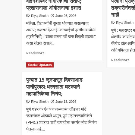
वाइनशॉपवर नागरिकांचा संताप;
परवाना प्रक्
मात्
प्रशासनाची
‘जैस
प्रशासनाला आंदोलनाचा इशारा
मेहेरबानी?;
तक्रारीनंतरह
थे’;
तीन
नाही
Riyaj Shekh
June 26, 2026
नदी
महिने
महिला, विद्यार्थ्यांची सुरक्षा धोक्यात असल्याचा
Riyaj Shekh
स्वच
उलटले
की
आरोप; तक्रार देऊनही कारवाईची प्रतीक्षावाघोली
पुणे : महाराष्ट्
तरी
काग
(प्रतिनिधी) :'शाळा वाचवा की दारू विक्री वाढवा?'
कारवाईचा
क्षेत्रीय कार्यालय
पत्ता
असा संतप्त सवाल...
बँक्वेट हॉल आणि
नाही
अनियमितता होत.
Read
Read More
more
Re
Read More
about
mo
Social Updates
शाळेच्या
ab
दारात
येर
पुण्यात 15 जूनपासून दिवसाआड
‘दारू’चे
धान
पाणीपुरवठा:धरणसाठा घटल्याने
धडे?
मंग
वाघोलीत
महापालिकेचा निर्णय;
कार्
वाइनशॉपवर
परव
Riyaj Shekh
June 13, 2026
नागरिकांचा
प्रक
पुणे शहरावर ऐन पावसाळ्याच्या तोंडावर मोठे
संताप;
संश
प्रशासनाला
जलसंकट ओढवले असून, पुणे महानगरपालिकेने
तक्र
आंदोलनाचा
(PMC) शहरात पाणी कपातीचा अत्यंत मोठा निर्णय
चार
इशारा
महिन
घेतला आहे....
माह