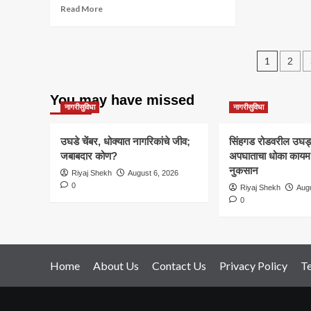
Read
Read More
नाह
more
about
पुण्यात
Post
15
1
2
जूनपासून
pagin
दिवसाआड
You may have missed
पाणीपुरवठा:धरणसाठा
नागरीसुविधा
नागरीसुविधा
घटल्याने
महापालिकेचा
निर्णय;
उघडे चेंबर, धोक्यात नागरिकांचे जीव;
सिंहगड रोडवरील उघड्या
जबाबदार कोण?
अपघाताचा धोका कायम; 
नुकसान
Riyaj Shekh
August 6, 2026
0
Riyaj Shekh
Augu
0
Home
About Us
Contact Us
Privacy Policy
T