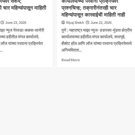
रियेवर संशय;
र
कार्यालयांच्या परवाना प्रक्रियेवर
रितेश
े
ी चार महिन्यांपासून माहिती
प्रश्नचिन्ह; तक्रारीनंतरही चार
उजगरे
यांचा
महिन्यांपासून कारवाईची माहिती नाही
गौरव;
June 23, 2026
Riyaj Shekh
June 22, 2026
्छ
विविध
र माझा न्युज येरवडा-कळस-धानोरी
पुणे : महाराष्ट्र माझा न्युज- हडपसर-मुंडवा क्षेत्रीय
स्तरांतून
दोपत्री?
अभिनंदनाचा
ाच्या हद्दीतील मंगल कार्यालये,
कार्यालयाच्या हद्दीतील मंगल कार्यालये, सभागृहे,
वर्षाव
 लॉज यांच्या परवाना प्रक्रियेत
बँक्वेट हॉल आणि लॉज यांच्या परवाना प्रक्रियेमध्ये
..
अनियमितता...
ad
Read
Read More
re
more
out
about
वडा-
हडपसर-
ोरीतील
मुंडवा
ल
क्षेत्रातील
यालयांच्या
मंगल
ाना
कार्यालयांच्या
्रियेवर
परवाना
य;
प्रक्रियेवर
ारीनंतरही
प्रश्नचिन्ह;
तक्रारीनंतरही
्यांपासून
चार
िती
महिन्यांपासून