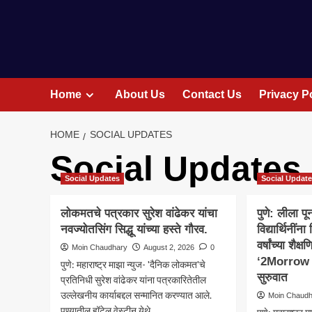
Home
About Us
Contact Us
Privacy P
HOME
SOCIAL UPDATES
Social Updates
Social Updates
Social Updat
लोकमतचे पत्रकार सुरेश वांढेकर यांचा
पुणे: लीला प
नवज्योतसिंग सिद्धू यांच्या हस्ते गौरव.
विद्यार्थिनींना
वर्षांच्या शै
Moin Chaudhary
August 2, 2026
0
‘2Morrow 2
पुणे: महाराष्ट्र माझा न्युज- 'दैनिक लोकमत'चे
सुरुवात
प्रतिनिधी सुरेश वांढेकर यांना पत्रकारितेतील
उल्लेखनीय कार्याबद्दल सन्मानित करण्यात आले.
Moin Chaud
पुण्यातील हॉटेल वेस्टीन येथे...