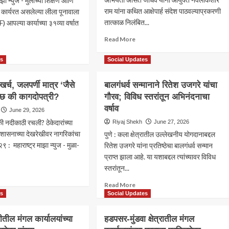
माझा न्युज - मुलींच्या शिक्षण आणि
राम यांना कथित आक्षेपार्ह संदेश पाठवल्याप्रकरणी
कार्यरत असलेल्या लीला पूनावाला
तात्काळ निलंबित...
 आपल्या कार्याच्या ३१व्या वर्षात
Read
Read More
more
ad
about
re
es
Social Updates
मलईदार
out
खात्याच्या
खर्च, जलपर्णी मात्र ‘जैसे
बालगंधर्व सन्मानाने रितेश उजगरे यांचा
मोहात
ा
च्छ की कागदोपत्री?
गौरव; विविध स्तरांतून अभिनंदनाचा
अधीक्षक
वाला
अभियंता
डेशनतर्फे
वर्षाव
June 29, 2026
असित
0
 नदीकाठी रचली? ठेकेदारांच्या
Riyaj Shekh
June 27, 2026
जाधव
ार्थिनींना
शासनाच्या देखरेखीवर नागरिकांचा
पुणे : कला क्षेत्रातील उल्लेखनीय योगदानाबद्दल
निलंबित;
वृत्ती
९ : महाराष्ट्र माझा न्युज - मुळा-
बदली
रितेश उजगरे यांना प्रतिष्ठेचा बालगंधर्व सन्मान
दान:10
रद्द
च्या
प्राप्त झाला आहे. या यशाबद्दल त्यांच्यावर विविध
करण्यासाठी
षणिक
स्तरांतून...
ad
आयुक्तांना
्रवासाची
re
आक्षेपार्ह
Read
Read More
;
out
संदेश;
more
es
Social Updates
Morrow
्यवधींचा
महापालिकेत
about
ether’
,
खळबळ
बालगंधर्व
ल्पाची
ीतील मंगल कार्यालयांच्या
हडपसर-मुंडवा क्षेत्रातील मंगल
्णी
सन्मानाने
वात