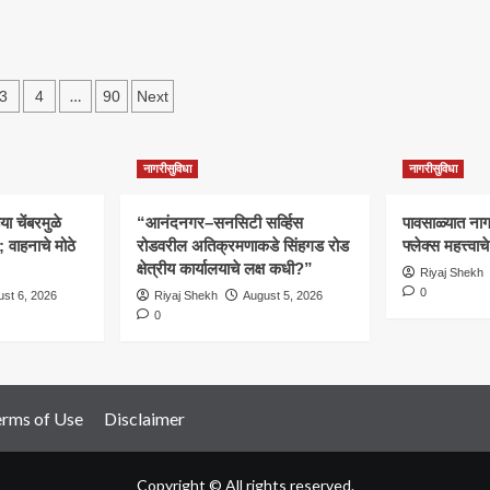
ी
कारवाईची
माहिती
नाही
s
…
3
4
90
Next
ation
नागरीसुविधा
नागरीसुविधा
 चेंबरमुळे
“आनंदनगर–सनसिटी सर्व्हिस
पावसाळ्यात नागरि
वाहनाचे मोठे
रोडवरील अतिक्रमणाकडे सिंहगड रोड
फ्लेक्स महत्त्व
क्षेत्रीय कार्यालयाचे लक्ष कधी?”
Riyaj Shekh
0
st 6, 2026
Riyaj Shekh
August 5, 2026
0
erms of Use
Disclaimer