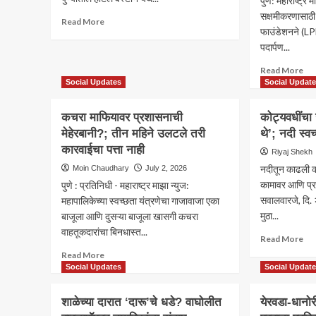
पुणे: महाराष्ट्र 
सक्षमीकरणासाठी 
Read
Read More
फाउंडेशनने (LPF)
more
about
पदार्पण...
लोकमतचे
Re
Read More
पत्रकार
mo
Social Updates
Social Updat
सुरेश
ab
वांढेकर
पुणे:
यांचा
कचरा माफियावर प्रशासनाची
कोट्यवधींचा 
लील
नवज्योतसिंग
मेहेरबानी?; तीन महिने उलटले तरी
थे’; नदी स्व
पूना
सिद्धू
कारवाईचा पत्ता नाही
फाउं
Riyaj Shekh
यांच्या
36
हस्ते
नदीतून काढली की
Moin Chaudhary
July 2, 2026
विद्य
गौरव.
कामावर आणि प्र
पुणे : प्रतिनिधी - महाराष्ट्र माझा न्युज:
शिष्य
सवालवारजे, दि. २
महापालिकेच्या स्वच्छता यंत्रणेचा गाजावाजा एका
प्र
मुठा...
बाजूला आणि दुसऱ्या बाजूला खासगी कचरा
वर्षां
शैक्
वाहतूकदारांचा बिनधास्त...
Re
Read More
सहप
mo
Read
Read More
संधी
ab
more
Social Updates
Social Updat
‘2
कोट
about
2G
खर्च
कचरा
प्रक
शाळेच्या दारात ‘दारू’चे धडे? वाघोलीत
येरवडा-धानोर
जलपर
माफियावर
सुरु