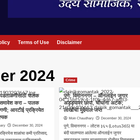
olicy
Terms of Use
Disclaimer
er 2024
Crime
ई पडताळणीसाठी पालक
पुणे: विमाननगर – ऑनलाईन जुगार
ा समावेश करा – पालक
अड्ड्यावर छापा, चौघांना अटक;
ागणी; आरटीई प्रक्रियेत
लाखोंचा मुद्देमाल जप्त
श्यक
Moin Chaudhary
December 30, 2024
पुणे, विमाननगर – लोटस ३६५ (Lotus365) या
hary
December 30, 2024
बंदी घालण्यात आलेल्या ऑनलाईन जुगार
रक्रियेस शाळांचा कमी प्रतिसाद,
साइटवरून जुगार चालवणाऱ्या टोळीवर विमानतळ
ीला सकारात्मक प्रतिसादपुणे: