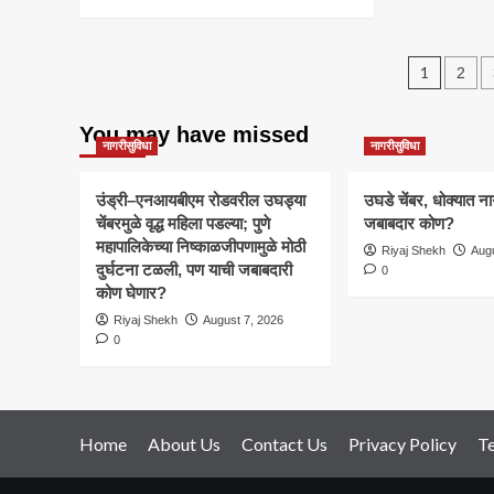
more
मनमानी,
बेज
about
पैसे
खोदा
पुणे:
दिल्याशिवाय
अपघ
Post
सराईत
1
2
सोसायट्यांना
धोक
गुन्हेगाराचे
पुरेसे
–
pagin
नाव
पाणी
व्ह
You may have missed
वगळण्याचा
नाही
नागरीसुविधा
नागरीसुविधा
प्रकार;
पिंपरीतील
पोलीस
उंड्री–एनआयबीएम रोडवरील उघड्या
उघडे चेंबर, धोक्यात ना
उपनिरीक्षक
चेंबरमुळे वृद्ध महिला पडल्या; पुणे
जबाबदार कोण?
निलंबित
महापालिकेच्या निष्काळजीपणामुळे मोठी
Riyaj Shekh
Augu
दुर्घटना टळली, पण याची जबाबदारी
0
कोण घेणार?
Riyaj Shekh
August 7, 2026
0
Home
About Us
Contact Us
Privacy Policy
T