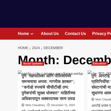
Home
About Us
Contact Us
Privacy P
HOME
2024
DECEMBER
Month:
Decemb
Social Updates
Education
पुणे: महापालिका आणि पोलिसांमध्ये
पुणे: आरटी
समन्वयाचा अभाव: नागरीक हतबल”;
प्रतिनिधींच
“करोडो रुपयांचे सीसीटीव्ही ठप्प:
संघटनांची म
पुणेकरांची सुरक्षा धोक्यात” माहितीच्या
सुधारणा आव
अधिकारातून धक्कादायक सत्य उघड
Moin Chaud
आरटीई प्रवेश प्
Moin Chaudhary
December 31, 2024
पालकांच्या मागण