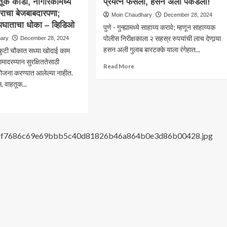
तूक कोंडी, नागरिकांमध्ये
प्रयत्न फसला, हसन अली पकडला!
जाळ्यात
ाराचा बेजबाबदारपणा;
णय;
ओढून
Moin Chaudhary
December 28, 2024
शिक्षिकेने
पघाताचा धोका – व्हिडिओ
पुणे - गुन्ह्यामध्ये साहाय्य करावे; म्हणून साहाय्यक
वारीपासून
केला
पोलीस निरीक्षकाला २ सहस्र रुपयांची लाच देणार्‍या
hary
December 28, 2024
ार
अत्याचार;
हसन अली गुलाब बारटक्के याला रंगेहात...
्णकुटी चौकात सध्या खोदाई काम
पॉक्सो
ंचे
अंतर्गत
मादरम्यान सुरक्षिततेसाठी
Read
Read More
न
गुन्हा
जना करण्यात आलेल्या नाहीत.
more
ड
दाखल;
, वाहतूक...
about
पुणे:
ad
पोलीस
re
निरीक्षकाला
out
लाच
वडा
देण्याचा
प्रयत्न
कुटी
फसला,
ातील
हसन
ाई
अली
मुळे
पकडला!
तूक
ी,
िकांमध्ये
प;
दाराचा