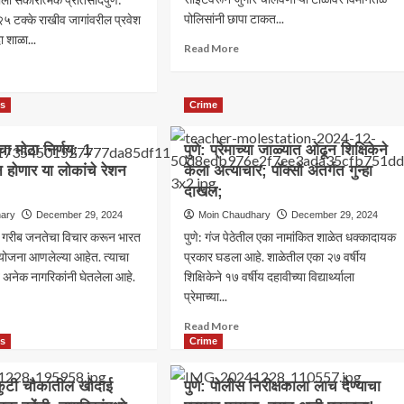
पोलिसांनी छापा टाकत...
५ टक्के राखीव जागांवरील प्रवेश
ा शाळा...
Read
Read More
more
ad
about
re
पुणे:
out
es
Crime
विमाननगर
–
टीई
चा मोठा निर्णय; 1
पुणे: प्रेमाच्या जाळ्यात ओढून शिक्षिकेने
ऑनलाईन
ाळणीसाठी
जुगार
न होणार या लोकांचे रेशन
लक
केला अत्याचार; पॉक्सो अंतर्गत गुन्हा
अड्ड्यावर
िनिधींचा
दाखल;
छापा,
वेश
hary
December 29, 2024
Moin Chaudhary
December 29, 2024
चौघांना
अटक;
 गरीब जनतेचा विचार करून भारत
पुणे: गंज पेठेतील एका नामांकित शाळेत धक्कादायक
लाखोंचा
लक
ोजना आणलेल्या आहेत. त्याचा
प्रकार घडला आहे. शाळेतील एका २७ वर्षीय
मुद्देमाल
टनांची
 अनेक नागरिकांनी घेतलेला आहे.
शिक्षिकेने १७ वर्षीय दहावीच्या विद्यार्थ्याला
जप्त
णी;
प्रेमाच्या...
टीई
्रियेत
ad
Read
Read More
ारणा
re
more
es
Crime
श्यक
out
about
र
पुणे:
्णकुटी चौकातील खोदाई
पुणे: पोलीस निरीक्षकाला लाच देण्याचा
ारचा
प्रेमाच्या