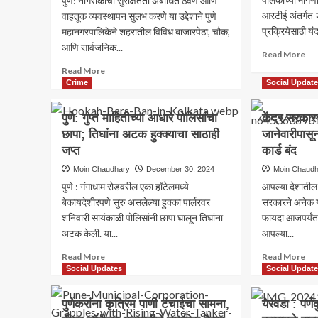
पुणे: नागरीकांची सुरक्षितता अबाधित ठेवणे आणि
आरटीई अंतर्गत २
वाहतूक व्यवस्थापन सुलभ करणे या उद्देशाने पुणे
प्रक्रियेसाठी यंद
महानगरपालिकेने शहरातील विविध बाजारपेठा, चौक,
आणि सार्वजनिक...
Re
Read More
mo
Read
Read More
ab
more
Crime
Social Updat
पुणे:
about
आर
पुणे:
पुणे: गुप्त माहितीच्या आधारे पोलिसांचा
केंद्र सरकार
पडत
महापालिका
छापा; तिघांना अटक हुक्क्याचा साठाही
जानेवारीपासू
पा
आणि
प्रत
जप्त
पोलिसांमध्ये
कार्ड बंद
समा
समन्वयाचा
Moin Chaudhary
December 30, 2024
Moin Chaud
करा
अभाव:
पुणे : गंगाधाम रोडवरील एका हॉटेलमध्ये
आपल्या देशातील
–
नागरीक
पा
बेकायदेशीरपणे सुरु असलेल्या हुक्का पार्लरवर
सरकारने अनेक य
हतबल”;
संघ
शनिवारी सायंकाळी पोलिसांनी छापा घालून तिघांना
“करोडो
फायदा आजपर्यंत
माग
रुपयांचे
अटक केली. या...
आपल्या...
आर
सीसीटीव्ही
Read
प्रक
Re
Read More
Read More
ठप्प:
more
सुध
mo
Social Updates
Social Updat
पुणेकरांची
about
आव
ab
सुरक्षा
पुणे:
केंद्
धोक्यात”
पुणेकरांना कृत्रिम पाणी टंचाईचा सामना,
येरवडा : पर
गुप्त
सरक
माहितीच्या