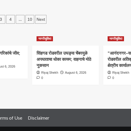
बाबदारपणा;
ईमुळे
ाताचा
s
…
3
4
10
Next
ा
ation
िडिओ
नागरीसुविधा
नागरीसुविधा
गरिकांचे जीव;
सिंहगड रोडवरील उघड्या चेंबरमुळे
“आनंदनगर–सनस
अपघाताचा धोका कायम; वाहनाचे मोठे
रोडवरील अतिक
नुकसान
क्षेत्रीय कार्य
st 6, 2026
Riyaj Shekh
August 6, 2026
Riyaj Shekh
0
0
erms of Use
Disclaimer