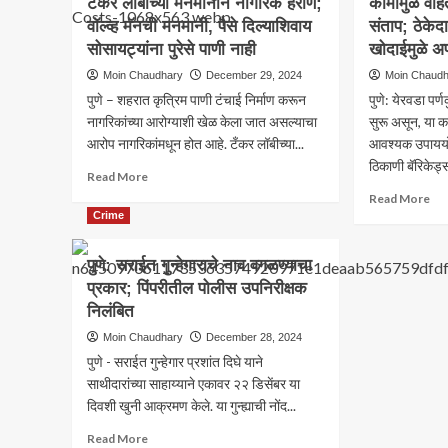
टँकर लॉबीच्या मनमानीने नागरिक हैराण;
कामामुळे वाह
माहितीच्या
मोठा
अधिकारातून
वॉल्व्ह मॅनची मनमानी, पैसे दिल्याशिवाय
आधारे
संताप; ठेकेद
निर्
धक्कादायक
पोलिसांचा
1
सोसायट्यांना पुरेसे पाणी नाही
सत्य
खोदाईमुळे अ
छापा;
जाने
उघड
Moin Chaudhary
December 29, 2024
Moin Chaud
तिघांना
होण
पुणे – शहरात कृत्रिम पाणी टंचाई निर्माण करून
पुणे: येरवडा पर
अटक
या
हुक्क्याचा
लोका
नागरिकांच्या आरोग्याशी खेळ केला जात असल्याचा
सुरू असून, या का
साठाही
रेश
आरोप नागरिकांमधून होत आहे. टँकर लॉबीच्या...
आवश्यक उपाययो
जप्त
कार्
ठिकाणी बॅरिकेड्स
Read
Read More
बंद
more
Re
Read More
about
mo
Crime
पुणेकरांना
ab
कृत्रिम
येर
पुणे: सराईत गुन्हेगाराचे नाव वगळण्याचा
पाणी
:
प्रकार; पिंपरीतील पोलीस उपनिरीक्षक
टंचाईचा
पर्ण
सामना,
निलंबित
चौक
टँकर
खोद
Moin Chaudhary
December 28, 2024
लॉबीच्या
कामा
पुणे - सराईत गुन्हेगार प्रशांत दिघे याने
मनमानीने
वाह
साथीदारांच्या साहाय्याने एकावर २२ डिसेंबर या
नागरिक
कोंड
हैराण;
दिवशी खुनी आक्रमण केले. या गुन्ह्याची नोंद...
नागर
वॉल्व्ह
संता
Read
Read More
मॅनची
ठेके