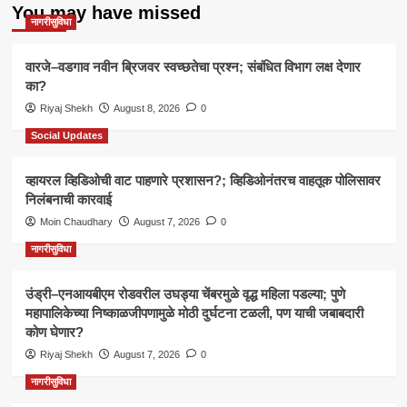
You may have missed
नागरीसुविधा
वारजे–वडगाव नवीन ब्रिजवर स्वच्छतेचा प्रश्न; संबंधित विभाग लक्ष देणार
का?
Riyaj Shekh
August 8, 2026
0
Social Updates
व्हायरल व्हिडिओची वाट पाहणारे प्रशासन?; व्हिडिओनंतरच वाहतूक पोलिसावर
निलंबनाची कारवाई
Moin Chaudhary
August 7, 2026
0
नागरीसुविधा
उंड्री–एनआयबीएम रोडवरील उघड्या चेंबरमुळे वृद्ध महिला पडल्या; पुणे
महापालिकेच्या निष्काळजीपणामुळे मोठी दुर्घटना टळली, पण याची जबाबदारी
कोण घेणार?
Riyaj Shekh
August 7, 2026
0
नागरीसुविधा