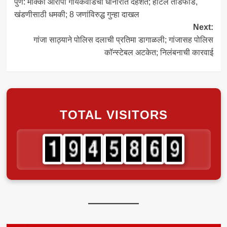
पुणे: मोक्का आरोपी गायकवाडचा धानोरीत दहशत; हॉटेल तोडफोड,
navigation
खंडणीसाठी धमकी; 8 जणांविरुद्ध गुन्हा दाखल
Next:
गांजा साठ्याने पोलिस दलाची प्रतिमा डागाळली; गांजासह पोलिस
कॉन्स्टेबल अटकेत; निलंबनाची कारवाई
TOTAL VISITORS