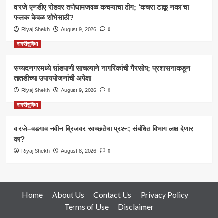
वारजे एनडीए रोडवर तपोधामजवळ कचऱ्याचा ढीग; ‘कचरा टाकू नका’चा
फलक केवळ शोभेसाठी?
Riyaj Shekh
August 9, 2026
0
नागरीसुविधा
सय्यदनगरमध्ये सांडपाणी साचल्याने नागरिकांची गैरसोय; प्रशासनाकडून
तातडीच्या उपाययोजनांची अपेक्षा
Riyaj Shekh
August 9, 2026
0
नागरीसुविधा
वारजे–वडगाव नवीन ब्रिजवर स्वच्छतेचा प्रश्न; संबंधित विभाग लक्ष देणार
का?
Riyaj Shekh
August 8, 2026
0
Home
About Us
Contact Us
Privacy Policy
Terms of Use
Disclaimer