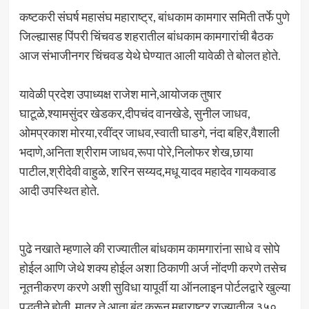
कष्टकरी संघर्ष महासंघ महाराष्ट्र, बांधकाम कामगार समिती तर्फे पुणे
जिल्ह्यासह पिंपरी चिंचवड शहरातील बांधकाम कामगारांची बैठक
आज संभाजीनगर चिंचवड येथे घेण्यात आली यावेळी ते बोलत होते.
यावेळी प्रदेश उपाध्यक्ष राजेश माने,आयोजक तुषार
घाटूळे,श्यामसुंदर खेडकर,दीपचंद वानखेडे, सुनील जाधव,
ओमप्रकाश मोरया,रवींद्र जाधव,स्वाती घाडगे, नंदा बहिर,वैशाली
भदाणे,अनिता श्रीराम जाधव,रूपा पोरे,निलोफर शेख,छाया
पाटील,श्रीदेवी वाहुळे, शरिन सय्यद,मधू यादव महादेव गायकवाड
आदी उपस्थित होते.
पुढे नखाते म्हणाले की राज्यातील बांधकाम कामगारांना साधे व सोपे
होईल आणि जेथे शक्य होईल अशा ठिकाणी अर्ज नोंदणी करणे तसेच
नूतनीकरण करणे अशी सुविधा यापूर्वी या ऑनलाइन पोर्टलद्वारे खुल्या
पद्धतीने होती. मात्र ते आता बंद करून महाराष्ट्र राज्यातील ३५०