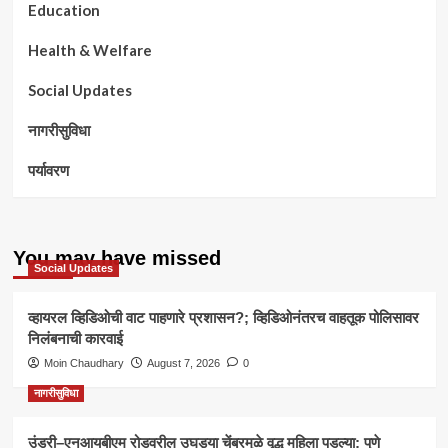
Education
Health & Welfare
Social Updates
नागरीसुविधा
पर्यावरण
You may have missed
Social Updates
व्हायरल व्हिडिओची वाट पाहणारे प्रशासन?; व्हिडिओनंतरच वाहतूक पोलिसावर
निलंबनाची कारवाई
Moin Chaudhary
August 7, 2026
0
नागरीसुविधा
उंड्री–एनआयबीएम रोडवरील उघड्या चेंबरमुळे वृद्ध महिला पडल्या; पुणे