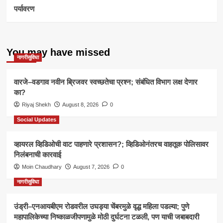
पर्यावरण
You may have missed
नागरीसुविधा
वारजे–वडगाव नवीन ब्रिजवर स्वच्छतेचा प्रश्न; संबंधित विभाग लक्ष देणार
का?
Riyaj Shekh
August 8, 2026
0
Social Updates
व्हायरल व्हिडिओची वाट पाहणारे प्रशासन?; व्हिडिओनंतरच वाहतूक पोलिसावर
निलंबनाची कारवाई
Moin Chaudhary
August 7, 2026
0
नागरीसुविधा
उंड्री–एनआयबीएम रोडवरील उघड्या चेंबरमुळे वृद्ध महिला पडल्या; पुणे
महापालिकेच्या निष्काळजीपणामुळे मोठी दुर्घटना टळली, पण याची जबाबदारी