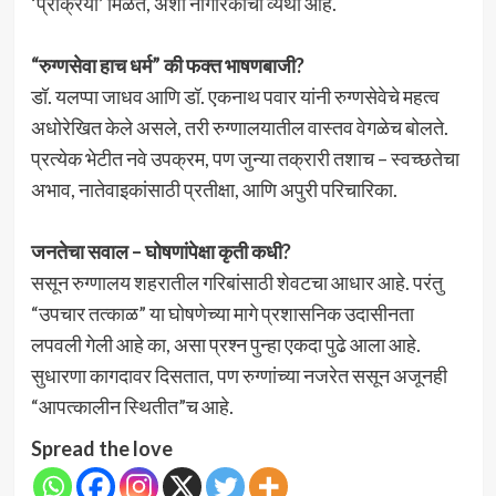
‘प्रक्रिया’ मिळते, अशी नागरिकांची व्यथा आहे.
“रुग्णसेवा हाच धर्म” की फक्त भाषणबाजी?
डॉ. यलप्पा जाधव आणि डॉ. एकनाथ पवार यांनी रुग्णसेवेचे महत्व
अधोरेखित केले असले, तरी रुग्णालयातील वास्तव वेगळेच बोलते.
प्रत्येक भेटीत नवे उपक्रम, पण जुन्या तक्रारी तशाच – स्वच्छतेचा
अभाव, नातेवाइकांसाठी प्रतीक्षा, आणि अपुरी परिचारिका.
जनतेचा सवाल – घोषणांपेक्षा कृती कधी?
ससून रुग्णालय शहरातील गरिबांसाठी शेवटचा आधार आहे. परंतु
“उपचार तत्काळ” या घोषणेच्या मागे प्रशासनिक उदासीनता
लपवली गेली आहे का, असा प्रश्न पुन्हा एकदा पुढे आला आहे.
सुधारणा कागदावर दिसतात, पण रुग्णांच्या नजरेत ससून अजूनही
“आपत्कालीन स्थितीत”च आहे.
Spread the love