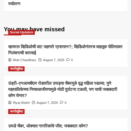
पर्यावरण
You may have missed
Social Updates
व्हायरल व्हिडिओची वाट पाहणारे प्रशासन?; व्हिडिओनंतरच वाहतूक पोलिसावर
निलंबनाची कारवाई
Moin Chaudhary
August 7, 2026
0
नागरीसुविधा
उंड्री–एनआयबीएम रोडवरील उघड्या चेंबरमुळे वृद्ध महिला पडल्या; पुणे
महापालिकेच्या निष्काळजीपणामुळे मोठी दुर्घटना टळली, पण याची जबाबदारी
कोण घेणार?
Riyaj Shekh
August 7, 2026
0
नागरीसुविधा
उघडे चेंबर, धोक्यात नागरिकांचे जीव; जबाबदार कोण?