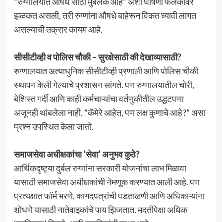
“रुग्णालयात औषध साठा मुबलक आहे” अशी घोषणा फलकांवर
झळकत असली, तरी रुग्णांना औषधे बाहेरून विकत घ्यावी लागत
असल्याची तक्रार कायम आहे.
सीसीटीव्ही व पोलिस चौकी – सुरक्षेसाठी की देखाव्यासाठी?
रुग्णालयात अत्याधुनिक सीसीटीव्ही प्रणाली आणि पोलिस चौकी
स्थापन केली गेल्याचे प्रशासन सांगते. पण रुग्णालयातील चोरी,
बेशिस्त गर्दी आणि काही कर्मचाऱ्यांचा वर्तणुकीतील उद्धटपणा
अजूनही थांबलेला नाही. “कॅमेरे आहेत, पण लक्ष कुणाचे आहे?” असा
प्रश्न उपस्थित केला जातो.
समाजसेवा अधीक्षकांचा ‘सेवा’ अनुभव कुठे?
आर्थिकदृष्ट्या दुर्बल रुग्णांना सरकारी योजनांचा लाभ मिळावा
यासाठी समाजसेवा अधीक्षकांची नेमणूक करण्यात आली आहे. पण
प्रत्यक्षात फॉर्म भरणे, कागदपत्रांची पडताळणी आणि अधिकाऱ्यांना
शोधणे यासाठी नातेवाइकांचे पाय झिजतात. मदतीपेक्षा अधिक