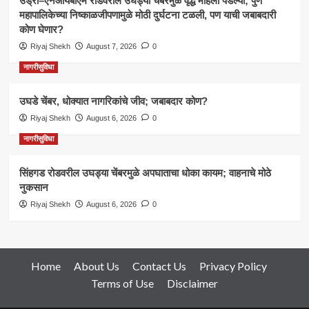
उंड्री–एनआयबीएम रोडवरील उघड्या चेंबरमुळे वृद्ध महिला पडल्या; पुणे
महापालिकेच्या निष्काळजीपणामुळे मोठी दुर्घटना टळली, पण याची जबाबदारी
कोण घेणार?
Riyaj Shekh
August 7, 2026
0
नागरीसुविधा
उघडे चेंबर, धोक्यात नागरिकांचे जीव; जबाबदार कोण?
Riyaj Shekh
August 6, 2026
0
नागरीसुविधा
सिंहगड रोडवरील उघड्या चेंबरमुळे अपघाताचा धोका कायम; वाहनाचे मोठे
नुकसान
Riyaj Shekh
August 6, 2026
0
Home
About Us
Contact Us
Privacy Policy
Terms of Use
Disclaimer