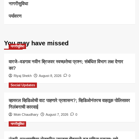
नागरीसुविधा
पर्यावरण
You may have missed
नागरीसुविधा
वारजे–वडगाव नवीन ब्रिजवर स्वच्छतेचा प्रश्न; संबंधित विभाग लक्ष देणार
का?
Riyaj Shekh
August 8, 2026
0
Social Updates
व्हायरल व्हिडिओची वाट पाहणारे प्रशासन?; व्हिडिओनंतरच वाहतूक पोलिसावर
निलंबनाची कारवाई
Moin Chaudhary
August 7, 2026
0
नागरीसुविधा