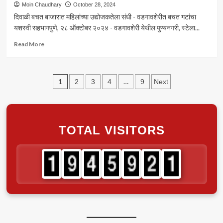
उमेदवारी
दिवाळीवर
Moin Chaudhary
October 28, 2024
अर्ज
पावसाचे
दिवाळी बचत बाजारात महिलांच्या उद्योजकतेला संधी - वडगावशेरीत बचत गटांचा
दाखल
सावट;
यशस्वी सहभागपुणे, २८ ऑक्टोबर २०२४ - वडगावशेरी येथील पुण्यनगरी, स्टेला...
–
पुढील
व्हिडिओ
3
Read
Read More
दिवस
more
राज्यात
about
कोसळणार
पुणे
Posts
सरी
महानगर
1
…
2
3
4
9
Next
पालिका,
pagination
समाज
विकास
विभाग
TOTAL VISITORS
दिवाळी
बचत
बाजार,
विक्री
व
प्रदर्शन