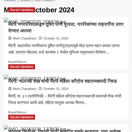
Month:
October 2024
Social Updates
मैंदर्गी नगरपरिषदकडून दूषित पाणी पुरवठा, नागरिकांच्या तक्रारींना उत्तर
देण्यात अपयश
Moin Chaudhary
October 31, 2024
मैंदर्गी: शहरातील नागरिकांना दूषित पाणीपुरवठ्यामुळे मोठा त्रास सहन करावा लागत
आहे. यादगार मोहल्ला, वार्ड क्रमांक 1 येथील मुस्लिम समुदायावर विशेषतः...
Read
Read More
more
Social Updates
about
मैंदर्गी
मैंदर्गी: मालनबी शेख यांची मैंदर्गी महिला काँग्रेस शहराध्यक्षपदी निवड
नगरपरिषदकडून
दूषित
Moin Chaudhary
October 31, 2024
पाणी
मैंदर्गी, ता. ३१ (प्रतिनिधी) – मैंदर्गी महिला काँग्रेस शहराध्यक्षपदी मालनबी शेख यांची
पुरवठा,
निवड करण्यात आली आहे. महिला तालुका अध्यक्ष शितल...
नागरिकांच्या
तक्रारींना
Read
Read More
उत्तर
more
Social Updates
देण्यात
about
अपयश
मैंदर्गी:
व्हायरल व्हिडीओ: दिवाळी साठी लायटिंग झुमके बाजारात, पाहा अनोखा