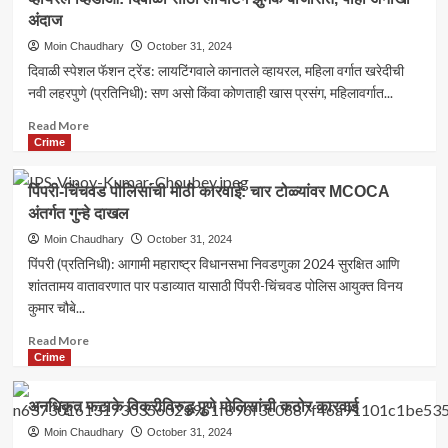
मालनबी
अंदाज
शेख
यांची
Moin Chaudhary
October 31, 2024
मैंदर्गी
दिवाळी स्पेशल फॅशन ट्रेंड: लायटिंगवाले कानातले व्हायरल, महिला वर्गात खरेदीची
महिला
नवी लहरपुणे (प्रतिनिधी): सण असो किंवा कोणताही खास प्रसंग, महिलावर्गात...
काँग्रेस
शहराध्यक्षपदी
Read
Read More
निवड
more
Crime
about
व्हायरल
पिंपरी-चिंचवड पोलिसांची मोठी कारवाई: चार टोळ्यांवर MCOCA
व्हिडीओ:
अंतर्गत गुन्हे दाखल
दिवाळी
साठी
Moin Chaudhary
October 31, 2024
लायटिंग
पिंपरी (प्रतिनिधी): आगामी महाराष्ट्र विधानसभा निवडणुका 2024 सुरक्षित आणि
झुमके
शांततामय वातावरणात पार पडाव्यात यासाठी पिंपरी-चिंचवड पोलिस आयुक्त विनय
बाजारात,
कुमार चौबे...
पाहा
अनोखा
Read
Read More
अंदाज
more
Crime
about
पिंपरी-
अनधिकृत फटाके विक्रीविरुद्ध पुणे पोलिसांची कठोर कारवाई
चिंचवड
पोलिसांची
Moin Chaudhary
October 31, 2024