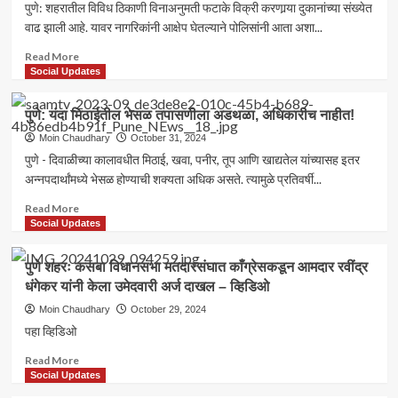
मोठी
पुणे: शहरातील विविध ठिकाणी विनाअनुमती फटाके विक्री करणार्‍या दुकानांच्या संख्येत
कारवाई:
वाढ झाली आहे. यावर नागरिकांनी आक्षेप घेतल्याने पोलिसांनी आता अशा...
चार
टोळ्यांवर
Read
Read More
MCOCA
more
Social Updates
अंतर्गत
about
गुन्हे
अनधिकृत
पुणे: यंदा मिठाईतील भेसळ तपासणीला अडथळा, अधिकारीच नाहीत!
दाखल
फटाके
विक्रीविरुद्ध
Moin Chaudhary
October 31, 2024
पुणे
पुणे - दिवाळीच्या कालावधीत मिठाई, खवा, पनीर, तूप आणि खाद्यतेल यांच्यासह इतर
पोलिसांची
अन्नपदार्थांमध्ये भेसळ होण्याची शक्यता अधिक असते. त्यामुळे प्रतिवर्षी...
कठोर
कारवाई
Read
Read More
more
Social Updates
about
पुणे:
पुणे शहरः कसबा विधानसभा मतदारसंघात काँग्रेसकडून आमदार रवींद्र
यंदा
धंगेकर यांनी केला उमेदवारी अर्ज दाखल – व्हिडिओ
मिठाईतील
भेसळ
Moin Chaudhary
October 29, 2024
तपासणीला
पहा व्हिडिओ
अडथळा,
अधिकारीच
Read
Read More
नाहीत!
more
Social Updates
about