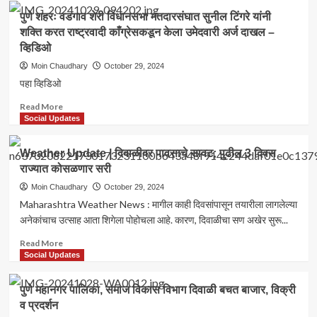
पुणे
पुणे शहरः वडगाव शेरी विधानसभा मतदारसंघात सुनील टिंगरे यांनी
शहरः
शक्ति करत राष्ट्रवादी काँग्रेसकडून केला उमेदवारी अर्ज दाखल –
कसबा
व्हिडिओ
विधानसभा
मतदारसंघात
Moin Chaudhary
October 29, 2024
काँग्रेसकडून
पहा व्हिडिओ
आमदार
रवींद्र
Read
Read More
धंगेकर
more
Social Updates
यांनी
about
केला
पुणे
Weather Update | दिवाळीवर पावसाचे सावट; पुढील 3 दिवस
उमेदवारी
शहरः
राज्यात कोसळणार सरी
अर्ज
वडगाव
दाखल
शेरी
Moin Chaudhary
October 29, 2024
–
विधानसभा
Maharashtra Weather News : मागील काही दिवसांपासून तयारीला लागलेल्या
व्हिडिओ
मतदारसंघात
अनेकांचाच उत्साह आता शिगेला पोहोचला आहे. कारण, दिवाळीचा सण अखेर सुरू...
सुनील
टिंगरे
Read
Read More
यांनी
more
Social Updates
शक्ति करत
about
राष्ट्रवादी
Weather
पुणे महानगर पालिका, समाज विकास विभाग दिवाळी बचत बाजार, विक्री
काँग्रेसकडून
Update
व प्रदर्शन
केला
|