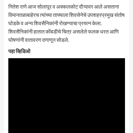
नितेश राणे आज सोलापूर व अक्कलकोट दौऱ्यावर आले असताना
विमानतळाबाहेरच त्यांच्या ताफ्याला शिवसेनेचे उपशहरप्रमुख संतोष
घोडके व अन्य शिवसैनिकांनी रोखण्याचा प्रयत्न केला.
शिवसैनिकांनी हातात कोंबडीचे चित्र असलेले फलक धरत आणि
घोषणांनी वातावरण दणाणून सोडले.
पहा व्हिडिओ