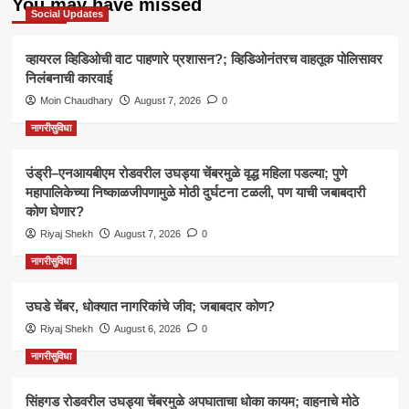
You may have missed
Social Updates
व्हायरल व्हिडिओची वाट पाहणारे प्रशासन?; व्हिडिओनंतरच वाहतूक पोलिसावर
निलंबनाची कारवाई
Moin Chaudhary
August 7, 2026
0
नागरीसुविधा
उंड्री–एनआयबीएम रोडवरील उघड्या चेंबरमुळे वृद्ध महिला पडल्या; पुणे
महापालिकेच्या निष्काळजीपणामुळे मोठी दुर्घटना टळली, पण याची जबाबदारी
कोण घेणार?
Riyaj Shekh
August 7, 2026
0
नागरीसुविधा
उघडे चेंबर, धोक्यात नागरिकांचे जीव; जबाबदार कोण?
Riyaj Shekh
August 6, 2026
0
नागरीसुविधा
सिंहगड रोडवरील उघड्या चेंबरमुळे अपघाताचा धोका कायम; वाहनाचे मोठे