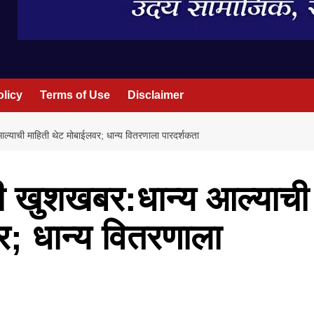
olicy
Terms of Use
Disclaimer
आल्याची माहिती थेट मोबाईलवर; धान्य वितरणाला पारदर्शकता
ठी खुशखबर:धान्य आल्याची
र; धान्य वितरणाला