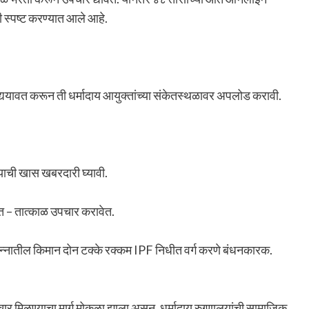
ही स्पष्ट करण्यात आले आहे.
द्ययावत करून ती धर्मादाय आयुक्तांच्या संकेतस्थळावर अपलोड करावी.
याची खास खबरदारी घ्यावी.
ीत – तात्काळ उपचार करावेत.
 उत्पन्नातील किमान दोन टक्के रक्कम IPF निधीत वर्ग करणे बंधनकारक.
चार मिळण्याचा मार्ग मोकळा झाला असून, धर्मादाय रुग्णालयांची सामाजिक