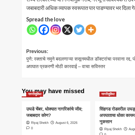
जबाबदारी अधिक व्यापक स्वरूपात पार पाडण्यावर भर दिला गे
Spread the love
Post
Previous:
पुणे: रक्ताचे नमुने बदलणाऱ्या ससूनमधील डॉक्टरांचा परवाना रद्द, पोर
navigation
अपघात प्रकरणी मोठी कारवाई – वाचा सविस्तर
You may have missed
नागरीसुविधा
नागरीसुविधा
उघडे चेंबर, धोक्यात नागरिकांचे जीव;
सिंहगड रोडवरील उघड्या
जबाबदार कोण?
अपघाताचा धोका कायम; 
नुकसान
Riyaj Shekh
August 6, 2026
0
Riyaj Shekh
Augu
0