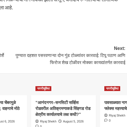
ला आहे.
Next:
्शे
पुण्यात दहशत पसरवणाऱ्या दोन गुंड टोळ्यांवर कारवाई: टिपू पठाण आणि
फिरोज शेख टोळीवर मोक्का कायद्यांतर्गत कारवाई
नागरीसुविधा
नागरीसुविधा
 चेंबरमुळे
“आनंदनगर–सनसिटी सर्व्हिस
पावसाळ्यात नागरि
वाहनाचे मोठे
रोडवरील अतिक्रमणाकडे सिंहगड रोड
फ्लेक्स महत्त्व
क्षेत्रीय कार्यालयाचे लक्ष कधी?”
Riyaj Shekh
0
st 6, 2026
Riyaj Shekh
August 5, 2026
0