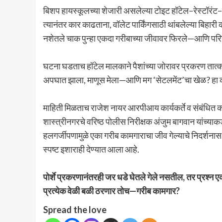
बिशप हायस्कूलच्या शेजारी असलेल्या टोइट हॉटेल–रेस्टॉरंट–ब
त्यानंतर कार काढताना, वॉलेट पार्किंगसाठी थांबलेल्या बिहार
नशेतले चाक पुन्हा एकदा गरीबाच्या जीवावर फिरले—आणि पर
घटना घडताच हॉटेल मालकाने पैशांच्या जोरावर प्रकरण तात्का
अपघात झाला, माणूस मेला—आणि मग ‘सेटलमेंट’चा खेळ? हा 
माहिती मिळताच राजेश नायर आरपीआय कार्यकर्ते व संबंधित कार्
शास्त्रीनगरचे वरिष्ठ पोलीस निरीक्षक अंजुम बागवान यांच्या
हलगर्जीपणामुळे एका गरीब कामगाराचा जीव गेल्याचे निदर्शना
स्पष्ट इशाराही देण्यात आला आहे.
पोर्शे प्रकरणानंतरही जर धडे घेतले गेले नसतील, तर प्रश्न
प्रत्येक वेळी बळी ठरणार तोच—गरीब कामगार?
Spread the love