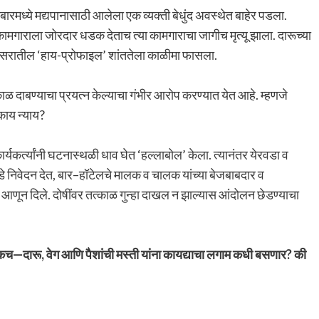
ारमध्ये मद्यपानासाठी आलेला एक व्यक्ती बेधुंद अवस्थेत बाहेर पडला.
ी कामगाराला जोरदार धडक देताच त्या कामगाराचा जागीच मृत्यू झाला. दारूच्या
िसरातील ‘हाय-प्रोफाइल’ शांततेला काळीमा फासला.
ळ दाबण्याचा प्रयत्न केल्याचा गंभीर आरोप करण्यात येत आहे. म्हणजे
काय न्याय?
यकर्त्यांनी घटनास्थळी धाव घेत ‘हल्लाबोल’ केला. त्यानंतर येरवडा व
कडे निवेदन देत, बार–हॉटेलचे मालक व चालक यांच्या बेजबाबदार व
स आणून दिले. दोषींवर तत्काळ गुन्हा दाखल न झाल्यास आंदोलन छेडण्याचा
 एकच—दारू, वेग आणि पैशांची मस्ती यांना कायद्याचा लगाम कधी बसणार? की