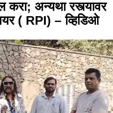
ल करा; अन्यथा रस्त्यावर
ायर ( RPI) – व्हिडिओ