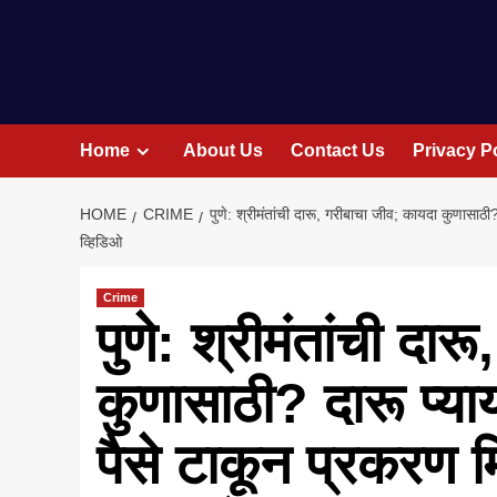
Home
About Us
Contact Us
Privacy P
HOME
CRIME
पुणे: श्रीमंतांची दारू, गरीबाचा जीव; कायदा कुणास
व्हिडिओ
Crime
पुणे: श्रीमंतांची दा
कुणासाठी? दारू प्य
पैसे टाकून प्रकरण 