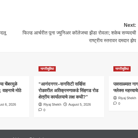
Next:
बदलू
फिल्ड आर्चरीत पूना ज्युनिअर कॉलेजचा झेंडा रोवला; शकेब सय्यदची
राष्ट्रीय स्तरावर दमदार झेप
नागरीसुविधा
नागरीसुविधा
 चेंबरमुळे
“आनंदनगर–सनसिटी सर्व्हिस
पावसाळ्यात नागरि
वाहनाचे मोठे
रोडवरील अतिक्रमणाकडे सिंहगड रोड
फ्लेक्स महत्त्व
क्षेत्रीय कार्यालयाचे लक्ष कधी?”
Riyaj Shekh
0
st 6, 2026
Riyaj Shekh
August 5, 2026
0