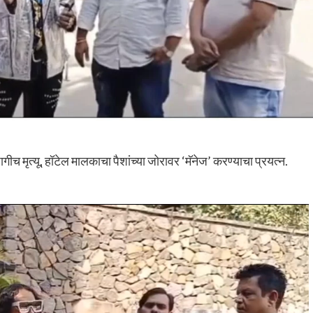
च मृत्यू, हॉटेल मालकाचा पैशांच्या जोरावर ‘मॅनेज’ करण्याचा प्रयत्न.