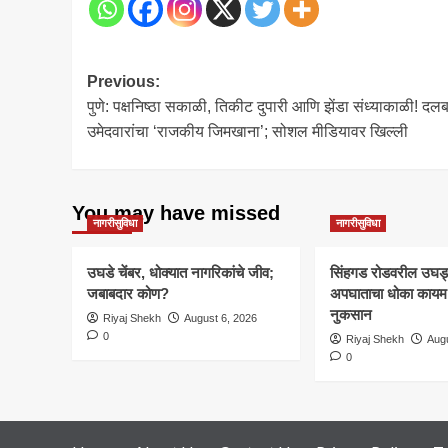
Post
Previous:
पुणे: पक्षनिष्ठा सकाळी, तिकीट दुपारी आणि झेंडा संध्याकाळी! दल
navigation
उमेदवारांचा ‘राजकीय जिमखाना’; सोशल मीडियावर खिल्ली
You may have missed
नागरीसुविधा
नागरीसुविधा
उघडे चेंबर, धोक्यात नागरिकांचे जीव;
सिंहगड रोडवरील उघड्या
जबाबदार कोण?
अपघाताचा धोका कायम; 
नुकसान
Riyaj Shekh
August 6, 2026
0
Riyaj Shekh
Augu
0