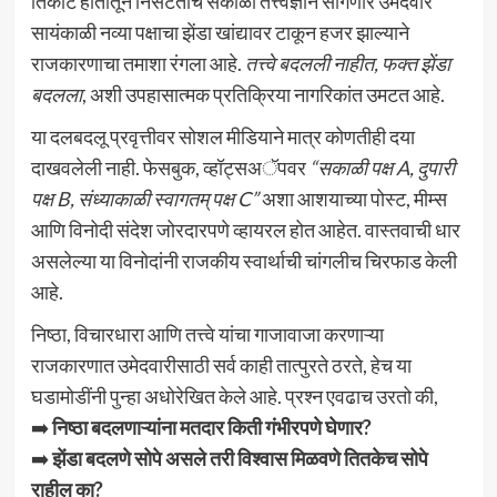
तिकीट हातातून निसटताच सकाळी तत्त्वज्ञान सांगणारे उमेदवार
सायंकाळी नव्या पक्षाचा झेंडा खांद्यावर टाकून हजर झाल्याने
राजकारणाचा तमाशा रंगला आहे.
तत्त्वे बदलली नाहीत, फक्त झेंडा
बदलला
, अशी उपहासात्मक प्रतिक्रिया नागरिकांत उमटत आहे.
या दलबदलू प्रवृत्तीवर सोशल मीडियाने मात्र कोणतीही दया
दाखवलेली नाही. फेसबुक, व्हॉट्सअॅपवर
“सकाळी पक्ष A, दुपारी
पक्ष B, संध्याकाळी स्वागतम् पक्ष C”
अशा आशयाच्या पोस्ट, मीम्स
आणि विनोदी संदेश जोरदारपणे व्हायरल होत आहेत. वास्तवाची धार
असलेल्या या विनोदांनी राजकीय स्वार्थाची चांगलीच चिरफाड केली
आहे.
निष्ठा, विचारधारा आणि तत्त्वे यांचा गाजावाजा करणाऱ्या
राजकारणात उमेदवारीसाठी सर्व काही तात्पुरते ठरते, हेच या
घडामोडींनी पुन्हा अधोरेखित केले आहे. प्रश्न एवढाच उरतो की,
➡️
निष्ठा बदलणाऱ्यांना मतदार किती गंभीरपणे घेणार?
➡️
झेंडा बदलणे सोपे असले तरी विश्वास मिळवणे तितकेच सोपे
राहील का?