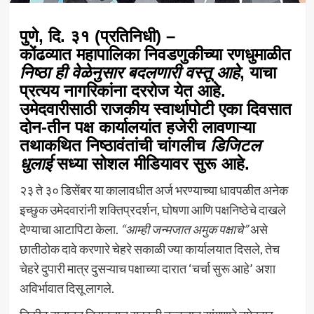
पुणे, दि. ३१ (प्रतिनिधी)
–
कोंढव्यात महापालिका निवडणुकीच्या रणधुमाळीत
निष्ठा ही वेळेनुसार बदलणारी वस्तू आहे
, याचा
प्रत्यय नागरिकांना दररोज येत आहे.
उमेदवारीसाठी राजकीय स्वार्थापोटी एका दिवसात
दोन-तीन पक्ष कार्यालयांत हजेरी लावणाऱ्या
तथाकथित निष्ठावंतांची चांगलीच
डिजिटल
धुलाई
सध्या सोशल मीडियावर सुरू आहे.
२३ ते ३० डिसेंबर या कालावधीत अर्ज भरण्याच्या धावपळीत अनेक
इच्छुक उमेदवारांनी शक्तिप्रदर्शन, घोषणा आणि पक्षनिष्ठेचे दाखले
देण्याचा आटापिटा केला.
“आम्ही जन्मजात अमुक पक्षाचे”
असे
छातीठोक दावे करणारे चेहरे सकाळी ज्या कार्यालयात दिसले, तेच
चेहरे दुपारी मात्र दुसऱ्याच पक्षाच्या दारात ‘चर्चा सुरू आहे’ अशा
अविर्भावात दिसू लागले.