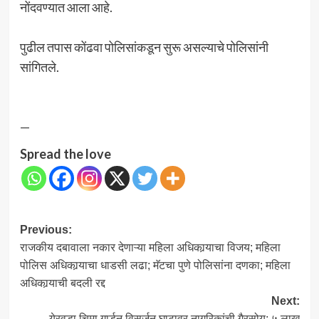
नोंदवण्यात आला आहे.
पुढील तपास कोंढवा पोलिसांकडून सुरू असल्याचे पोलिसांनी
सांगितले.
—
Spread the love
Post
Previous:
राजकीय दबावाला नकार देणाऱ्या महिला अधिकार्‍याचा विजय; महिला
navigation
पोलिस अधिकार्‍याचा धाडसी लढा; मॅटचा पुणे पोलिसांना दणका; महिला
अधिकार्‍याची बदली रद्द
Next:
येरवडा चिमा गार्डन विसर्जन घाटावर नागरिकांची गैरसोय; ५ लाख