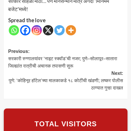
सत्कार सोहळा मोठा… पण मानसन्मान मात्र अगदी ‘मिनिमम
बजेट’मध्ये!
Spread the love
Post
Previous:
सरकारी रुग्णालयांवर ‘नाइट स्क्वॉड’ची नजर; पुणे–सोलापूर–सातारा
navigation
जिल्ह्यांत रात्रीची अचानक तपासणी सुरू
Next:
पुणे: ‘कोहिनूर हॉटेल’च्या मालकाकडे १८ कोटींची खंडणी; लष्कर पोलीस
ठाण्यात गुन्हा दाखल
TOTAL VISITORS