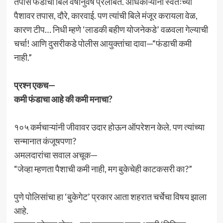
तपास फंडाची बिले वर्षानुवर्षे प्रलंबित. अधिकाऱ्यांना स्वतःच्या
पैशावर तपास, दौरे, कारवाई. पण त्यांची बिले मंजूर करायला वेळ,
कारण टीप… निधी म्हणे ‘लाडकी बहीण योजनेकडे’ वळवला गेल्याची
चर्चा! आणि दुसरीकडे पोलीस आयुक्तांचा दावा—“फंडाची कमी
नाही.”
प्रश्न एकच—
कमी फंडाचा आहे की कमी मनाचा?
१०५ कर्मचाऱ्यांनी जीवावर उदार होऊन ऑपरेशन केले. पण त्यांच्या
सन्मानात कंजूषपणा?
अमलदारांचा सवाल अचूक—
“जेव्हा म्हणता पैशाची कमी नाही, मग बुकेचेही काटकसरी का?”
पुणे पोलिसांचा हा ‘बुकेगेट’ प्रकार आता शहरात चर्चेचा विषय झाला
आहे.