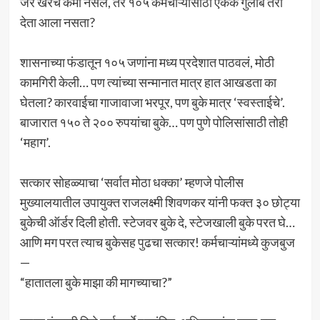
जर खरंच कमी नसेल, तर १०५ कर्मचाऱ्यांसाठी एकेक गुलाब तरी
देता आला नसता?
शासनाच्या फंडातून १०५ जणांना मध्य प्रदेशात पाठवलं, मोठी
कामगिरी केली… पण त्यांच्या सन्मानात मात्र हात आखडता का
घेतला? कारवाईचा गाजावाजा भरपूर, पण बुके मात्र ‘स्वस्ताईचे’.
बाजारात १५० ते २०० रुपयांचा बुके… पण पुणे पोलिसांसाठी तोही
‘महाग’.
सत्कार सोहळ्याचा ‘सर्वात मोठा धक्का’ म्हणजे पोलीस
मुख्यालयातील उपायुक्त राजलक्ष्मी शिवणकर यांनी फक्त ३० छोट्या
बुकेची ऑर्डर दिली होती. स्टेजवर बुके दे, स्टेजखाली बुके परत घे…
आणि मग परत त्याच बुकेसह पुढचा सत्कार! कर्मचाऱ्यांमध्ये कुजबुज
—
“हातातला बुके माझा की मागच्याचा?”