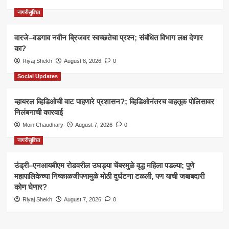
नागरीसुविधा
वारजे–वडगाव नवीन ब्रिजवर स्वच्छतेचा प्रश्न; संबंधित विभाग लक्ष देणार
का?
Riyaj Shekh
August 8, 2026
0
Social Updates
व्हायरल व्हिडिओची वाट पाहणारे प्रशासन?; व्हिडिओनंतरच वाहतूक पोलिसावर
निलंबनाची कारवाई
Moin Chaudhary
August 7, 2026
0
नागरीसुविधा
उंड्री–एनआयबीएम रोडवरील उघड्या चेंबरमुळे वृद्ध महिला पडल्या; पुणे
महापालिकेच्या निष्काळजीपणामुळे मोठी दुर्घटना टळली, पण याची जबाबदारी
कोण घेणार?
Riyaj Shekh
August 7, 2026
0