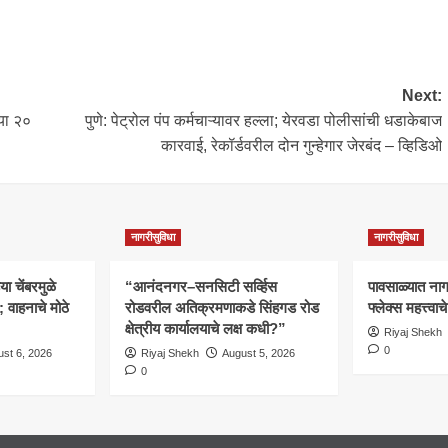
Next:
्या २०
पुणे: पेट्रोल पंप कर्मचाऱ्यावर हल्ला; येरवडा पोलीसांची धडाकेबाज
कारवाई, रेकॉर्डवरील दोन गुन्हेगार जेरबंद – व्हिडिओ
नागरीसुविधा
नागरीसुविधा
 चेंबरमुळे
“आनंदनगर–सनसिटी सर्व्हिस
पावसाळ्यात नागरि
वाहनाचे मोठे
रोडवरील अतिक्रमणाकडे सिंहगड रोड
फ्लेक्स महत्त्व
क्षेत्रीय कार्यालयाचे लक्ष कधी?”
Riyaj Shekh
0
st 6, 2026
Riyaj Shekh
August 5, 2026
0