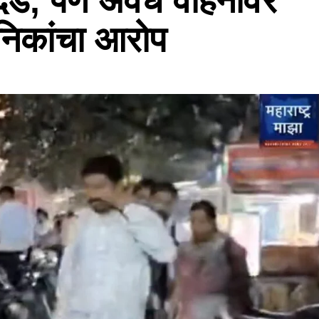
 दंड, पण अवैध वाहनांवर
निकांचा आरोप