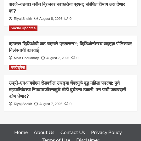
वारजे–वडगाव नवीन ब्रिजवर स्वच्छतेचा प्रश्न; संबंधित विभाग लक्ष देणार
का?
Riyaj Shekh
August 8, 2026
0
Social Updates
व्हायरल व्हिडिओची वाट पाहणारे प्रशासन?; व्हिडिओनंतरच वाहतूक पोलिसावर
निलंबनाची कारवाई
Moin Chaudhary
August 7, 2026
0
नागरीसुविधा
उंड्री–एनआयबीएम रोडवरील उघड्या चेंबरमुळे वृद्ध महिला पडल्या; पुणे
महापालिकेच्या निष्काळजीपणामुळे मोठी दुर्घटना टळली, पण याची जबाबदारी
कोण घेणार?
Riyaj Shekh
August 7, 2026
0
Home
About Us
Contact Us
Privacy Policy
Terms of Use
Disclaimer