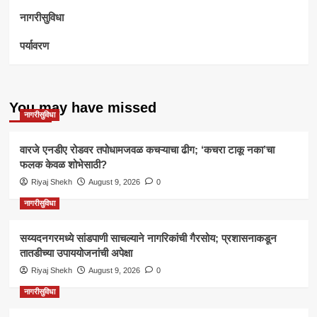
नागरीसुविधा
पर्यावरण
You may have missed
नागरीसुविधा
वारजे एनडीए रोडवर तपोधामजवळ कचऱ्याचा ढीग; ‘कचरा टाकू नका’चा
फलक केवळ शोभेसाठी?
Riyaj Shekh
August 9, 2026
0
नागरीसुविधा
सय्यदनगरमध्ये सांडपाणी साचल्याने नागरिकांची गैरसोय; प्रशासनाकडून
तातडीच्या उपाययोजनांची अपेक्षा
Riyaj Shekh
August 9, 2026
0
नागरीसुविधा