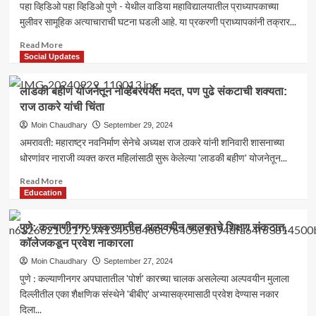
मोदी
पहा व्हिडिओ पहा व्हिडिओ पुणे - येथील वाडिया महाविद्यालयातील प्राध्यापकाच्या
यांच्या
मुलीवर सामूहिक अत्याचाराची घटना घडली आहे. या प्रकरणी प्राध्यापकांनी तक्रार...
हस्ते
स्वारगेट
Read
Read More
मेट्रोचे
more
Social Updates
उदघाटन,
about
वाहतूक
पुणे
लाडकी बहीण योजनेतून नोव्हेंबरपर्यंत मदत, पण पुढे संकटाची शक्यता:
बदल
शहरः
राज ठाकरे यांची चिंता
अखिल
भारतीय
Moin Chaudhary
September 29, 2024
विद्यार्थी
अमरावती: महाराष्ट्र नवनिर्माण सेनेचे अध्यक्ष राज ठाकरे यांनी शनिवारी शासनाच्या
परिषदेतर्फे
धोरणांवर नाराजी व्यक्त करत महिलांसाठी सुरू केलेल्या 'लाडकी बहीण' योजनेतून...
वाडिया
कॉलेज
Read
Read More
समोर
more
Education
आंदोलन,
about
पहा
लाडकी
पुणे: कल्याणीनगर प्रकरणातील अल्पवयीन चालकाचे शिक्षण संकटात,
व्हिडिओ
बहीण
कॉलेजकडून प्रवेश नाकारला
योजनेतून
नोव्हेंबरपर्यंत
Moin Chaudhary
September 27, 2024
मदत,
पुणे : कल्याणीनगर अपघातातील 'पोर्श' कारच्या चालक असलेल्या अल्पवयीन मुलाला
पण
दिल्लीतील एका शैक्षणिक संस्थेने 'बीबीए' अभ्यासक्रमासाठी प्रवेश देण्यास नकार
पुढे
दिला...
संकटाची