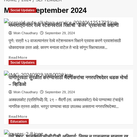
Month:
September 2024
Social Updates
मध्यरात्रीनंतर रेल्वे स्टेशनवरील रिक्षांची ‘डेंजर’ प्रवासाची कहाणी
Moin Chaudhary
September 29, 2024
पुणे: रात्री १२ वाजल्यानंतर रेल्वे स्टेशनवरून रिक्षाने प्रवास करणे प्रवाशांसाठी
धोकादायक ठरत आहे. कारण मनाला वाटेल ते भाडे सांगून रिक्षाचालक...
Read
Read More
more
Social Updates
about
मध्यरात्रीनंतर
पाणीपुरवठा सुरळीत करण्यासाठी मैंदर्गीकरांचा नगरपरिषदेवर धडक मोर्चा
रेल्वे
– व्हिडिओ
स्टेशनवरील
रिक्षांची
Moin Chaudhary
September 29, 2024
‘डेंजर’
अक्कलकोट (प्रतिनिधी) दि. २९ – मैंदर्गी (ता. अक्कलकोट) येथे पाण्याच्या टंचाईने
प्रवासाची
नागरिक त्रस्त आहेत. भरपूर पाण्याचा साठा उपलब्ध असताना नगरपरिषदेच्या...
कहाणी
Read
Read More
more
Education
about
पाणीपुरवठा
पुणे शहर: शाळांमध्ये सीसीटीव्ही अनिवार्य; नियम न पाळल्यास मान्यता रद्द