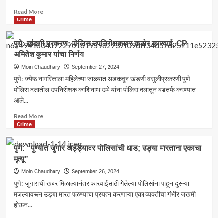
शक्यता:
Read
Read More
राज
more
Crime
ठाकरे
about
यांची
पुणे:
पुणे: खंडणी प्रकरण: पोलिस उपनिरीक्षकावर कठोर कारवाई, CP
चिंता
कल्याणीनगर
अमितेश कुमार यांचा निर्णय
प्रकरणातील
अल्पवयीन
Moin Chaudhary
September 27, 2024
चालकाचे
पुणे: ज्येष्ठ नागरिकाला महिलेच्या जाळ्यात अडकवून खंडणी वसुलीप्रकरणी पुणे
शिक्षण
पोलिस दलातील उपनिरीक्षक काशिनाथ उभे यांना पोलिस दलातून बडतर्फ करण्यात
संकटात,
आले...
कॉलेजकडून
प्रवेश
Read
Read More
नाकारला
more
Crime
about
पुणे:
पुणे: “पुण्यात जुगार अड्ड्यावर पोलिसांची धाड; उड्या मारताना एकाचा
खंडणी
मृत्यू”
प्रकरण:
पोलिस
Moin Chaudhary
September 26, 2024
उपनिरीक्षकावर
पुणे: जुगाराची खबर मिळाल्यानंतर कारवाईसाठी गेलेल्या पोलिसांना पाहून दुसऱ्या
कठोर
मजल्यावरून उड्या मारत पळण्याचा प्रयत्न करणाऱ्या एका व्यक्तीचा गंभीर जखमी
कारवाई,
होऊन...
CP
अमितेश