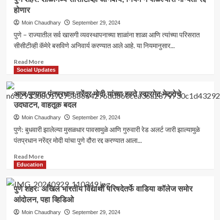
सुरळीत
होणार
करण्यासाठी
मैंदर्गीकरांचा
Moin Chaudhary
September 29, 2024
नगरपरिषदेवर
पुणे – राज्यातील सर्व खासगी व्यवस्थापनाच्या शाळांना शाळा आणि त्यांच्या परिसरात
धडक
सीसीटीव्ही कॅमेरे बसविणे अनिवार्य करण्यात आले आहे. या नियमानुसार...
मोर्चा
–
Read
Read More
व्हिडिओ
more
Social Updates
about
पुणे
आज पुण्यात पंतप्रधान नरेंद्र मोदी यांच्या हस्ते स्वारगेट मेट्रोचे
शहर:
उदघाटन, वाहतूक बदल
शाळांमध्ये
सीसीटीव्ही
Moin Chaudhary
September 29, 2024
अनिवार्य;
पुणे: बुधवारी झालेल्या मुसळधार पावसामुळे आणि गुरुवारी रेड अलर्ट जारी झाल्यामुळे
नियम
पंतप्रधान नरेंद्र मोदी यांचा पुणे दौरा रद्द करण्यात आला...
न
पाळल्यास
Read
Read More
मान्यता
more
Education
रद्द
about
होणार
आज
पुणे शहरः अखिल भारतीय विद्यार्थी परिषदेतर्फे वाडिया कॉलेज समोर
पुण्यात
आंदोलन, पहा व्हिडिओ
पंतप्रधान
नरेंद्र
Moin Chaudhary
September 29, 2024