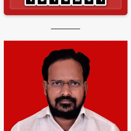
फाउंडेशनचा
पुढाकार