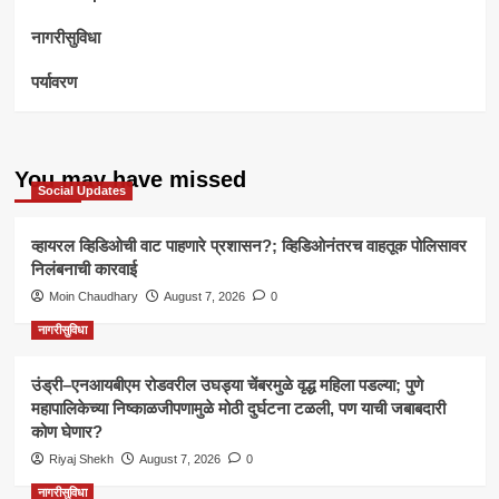
नागरीसुविधा
पर्यावरण
You may have missed
Social Updates
व्हायरल व्हिडिओची वाट पाहणारे प्रशासन?; व्हिडिओनंतरच वाहतूक पोलिसावर
निलंबनाची कारवाई
Moin Chaudhary
August 7, 2026
0
नागरीसुविधा
उंड्री–एनआयबीएम रोडवरील उघड्या चेंबरमुळे वृद्ध महिला पडल्या; पुणे
महापालिकेच्या निष्काळजीपणामुळे मोठी दुर्घटना टळली, पण याची जबाबदारी
कोण घेणार?
Riyaj Shekh
August 7, 2026
0
नागरीसुविधा