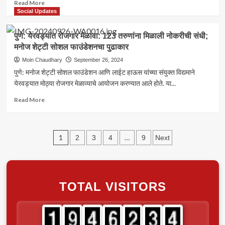
Read
Read More
कुमार
more
Social Updates
यांचा
about
निर्णय
पुणे:
पुणे: येरवड्यात रोजगार मेळावा: 123 तरुणांना मिळाली नोकरीची संधी;
“पुण्यात
मनोज शेट्टी सोशल फाउंडेशनचा पुढाकार
जुगार
अड्ड्यावर
Moin Chaudhary
September 26, 2024
पोलिसांची
पुणे: मनोज शेट्टी सोशल फाउंडेशन आणि लाईट हाऊस यांच्या संयुक्त विद्यमाने
धाड;
येरवड्यात मोठ्या रोजगार मेळाव्याचे आयोजन करण्यात आले होते. या...
उड्या
मारताना
Read
Read More
एकाचा
more
मृत्यू”
about
पुणे:
Posts
येरवड्यात
1
…
2
3
4
9
Next
रोजगार
pagination
मेळावा: 123
तरुणांना
मिळाली
TOTAL VISITORS
नोकरीची
संधी;
मनोज
शेट्टी
सोशल