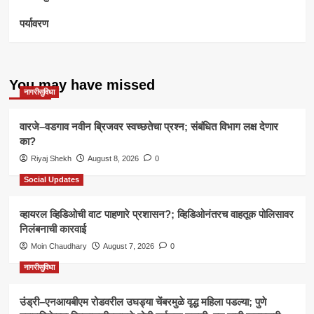
पर्यावरण
You may have missed
नागरीसुविधा
वारजे–वडगाव नवीन ब्रिजवर स्वच्छतेचा प्रश्न; संबंधित विभाग लक्ष देणार
का?
Riyaj Shekh
August 8, 2026
0
Social Updates
व्हायरल व्हिडिओची वाट पाहणारे प्रशासन?; व्हिडिओनंतरच वाहतूक पोलिसावर
निलंबनाची कारवाई
Moin Chaudhary
August 7, 2026
0
नागरीसुविधा
उंड्री–एनआयबीएम रोडवरील उघड्या चेंबरमुळे वृद्ध महिला पडल्या; पुणे