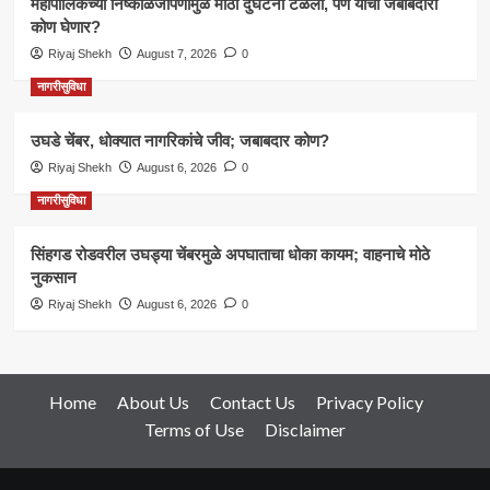
महापालिकेच्या निष्काळजीपणामुळे मोठी दुर्घटना टळली, पण याची जबाबदारी
कोण घेणार?
Riyaj Shekh
August 7, 2026
0
नागरीसुविधा
उघडे चेंबर, धोक्यात नागरिकांचे जीव; जबाबदार कोण?
Riyaj Shekh
August 6, 2026
0
नागरीसुविधा
सिंहगड रोडवरील उघड्या चेंबरमुळे अपघाताचा धोका कायम; वाहनाचे मोठे
नुकसान
Riyaj Shekh
August 6, 2026
0
Home
About Us
Contact Us
Privacy Policy
Terms of Use
Disclaimer