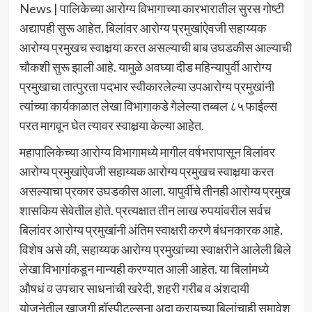
News | पालिकेच्या आरोग्य विभागाच्या कारभारातील सुरस गोष्टी
अद्यापही सुरू आहेत. बिलांवर आरोग्य प्रमुखांऐवजी सहाय्यक
आरोग्य प्रमुखच स्वाक्षर्‍या करत असल्याची बाब उघडकीस आल्याची
चौकशी सुरू झाली आहे. यामुळे अवघ्या दीड महिन्यापुर्वी आरोग्य
प्रमुखाचा तात्पुरता पदभार स्वीकारलेल्या उपआरोग्य प्रमुखांनी
त्यांच्या कार्यकाळात लेखा विभागाकडे गेलेल्या तब्बल ८५ फाईल्स
परत मागवून घेत त्यावर स्वाक्षर्‍या केल्या आहेत.
महापालिकेच्या आरोग्य विभागामध्ये मागील वर्षभरापासून बिलांवर
आरोग्य प्रमुखांऐवजी सहाय्यक आरोग्य प्रमुखच स्वाक्षर्‍या करत
असल्याचा प्रकार उघडकीस आला. यापुर्वीचे तीनही आरोग्य प्रमुख
शासकिय सेवेतील होते. प्रत्यक्षात तीन लाख रुपयांवरील सर्वच
बिलांवर आरोग्य प्रमुखांनी अंतिम स्वाक्षरी करणे बंधनकारक आहे.
विशेष असे की, सहाय्यक आरोग्य प्रमुखांच्या स्वाक्षरीने आलेली बिले
लेखा विभागांकडून मान्यही करण्यात आली आहेत. या बिलांमध्ये
औषधं व उपचार साधनांची खरेदी, शहरी गरीब व अंशदायी
योजनेतील खाजगी हॉस्पीटल्सना अदा करायच्या बिलांचाही समावेश