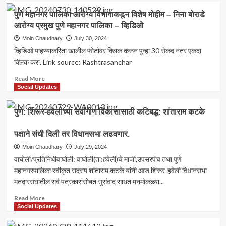
गुलदस्त्यात,
पुणे
पुणे महानगर पालिका आरोग्य विभागाकडून विशेष मोहीम – निना बोराडे
आठ
शहरः
आरोग्य प्रमुख पुणे महानगर पालिका – व्हिडिओ
दिवस
पाटील
झाले
इस्टेट
Moin Chaudhary
July 30, 2024
कारवाई
झोपडपट्टी
व्हिडिओ पाहण्याकरिता खालील फोटोवर क्लिक करून पुन्हा 30 सेकंद नंतर एकदा
नाही
वासियांचा
क्लिक करा. Link source: Rashtrasanchar
–
जिल्हाधिकारी
वाचा
कार्यालयावर
Read
Read More
सविस्तर
मोर्चा
more
Social Updates
मदतीसाठी
about
जिल्हाधिकाऱ्यांना
पुणे
पुणे: शिरूर-हवेलीच्या सर्वांगीण विकासासाठी कटिबद्ध: शांताराम कटके
निवेदन
महानगर
–
पालिका
व्हिडिओ
पक्षाने संधी दिली तर विधानसभा लढवणार.
आरोग्य
विभागाकडून
Moin Chaudhary
July 29, 2024
विशेष
वाघोली/प्रतिनिधीवाघोली: वाघोली(ता:हवेली)चे माजी,उपसरपंच तथा पुणे
मोहीम
महानगरपालिका स्वीकृत सदस्य शांताराम कटके यांनी आज शिरूर-हवेली विधानसभा
–
मतदारसंघातील सर्व पत्रकारांसोबत सुसंवाद साधत मनमोकळ्या...
निना
बोराडे
Read
Read More
आरोग्य
more
Social Updates
प्रमुख
about
पुणे
पुणे: