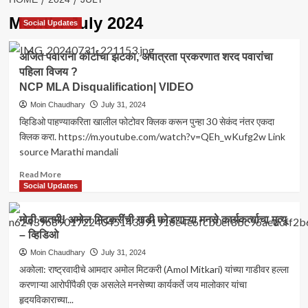
Month:
July 2024
Social Updates
अजित पवारांना कोर्टाचा झटका, अपात्रता प्रकरणात शरद पवारांचा
पहिला विजय ?
NCP MLA Disqualification| VIDEO
Moin Chaudhary
July 31, 2024
व्हिडिओ पाहण्याकरिता खालील फोटोवर क्लिक करून पुन्हा 30 सेकंद नंतर एकदा
क्लिक करा. https://m.youtube.com/watch?v=QEh_wKufg2w Link
source Marathi mandali
Read
Read More
more
Social Updates
about
अजित
मोठी बातमी! अमोल मिटकरींची गाडी फोडणाऱ्या मनसे कार्यकर्त्याचा मृत्यू
पवारांना
– व्हिडिओ
कोर्टाचा
झटका,
Moin Chaudhary
July 31, 2024
अपात्रता
अकोला: राष्ट्रवादीचे आमदार अमोल मिटकरी (Amol Mitkari) यांच्या गाडीवर हल्ला
प्रकरणात
करणाऱ्या आरोपींपैकी एक असलेले मनसेच्या कार्यकर्ते जय मालोकार यांचा
शरद
हृदयविकाराच्या...
पवारांचा