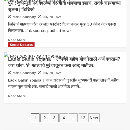
महानगर
पुणे : मुळा-मुठा नदीकाठच्या वस्त्यांना धोक्याचा इशारा, सतर्क राहण्याच्या
शिरूर-
पालिका
सूचना | व्हिडिओ
हवेलीच्या
–
सर्वांगीण
Moin Chaudhary
July 29, 2024
व्हिडिओ
विकासासाठी
व्हिडिओ पाहण्याकरिता खालील फोटोवर क्लिक करून पुन्हा 30 सेकंद नंतर एकदा
कटिबद्ध:
क्लिक करा. Link source: pudhari news
शांताराम
कटके<br>
Read
Read More
<br>पक्षाने
more
Social Updates
संधी
about
दिली
पुणे
Ladki Bahin Yojana । लाडकी बहीण योजनेसाठी अर्ज करताय?
तर
:
जरा थांबा, ‘हे’ महत्त्वाचे मुद्दे वाचूनच करा अर्ज; नाहीतर..
विधानसभा
मुळा-
लढवणार.
मुठा
Moin Chaudhary
July 29, 2024
नदीकाठच्या
Ladki Bahin Yojana । राज्य सरकारने नुकतीच मुख्यमंत्री माझी लाडकी बहीण
वस्त्यांना
योजना सुरु केली आहे. यासाठी लाखो अर्ज येऊ लागले...
धोक्याचा
इशारा,
Read
Read More
सतर्क
more
राहण्याच्या
about
सूचना
Ladki
Posts
|
Bahin
1
…
2
3
4
12
Next
व्हिडिओ
Yojana
pagination
।