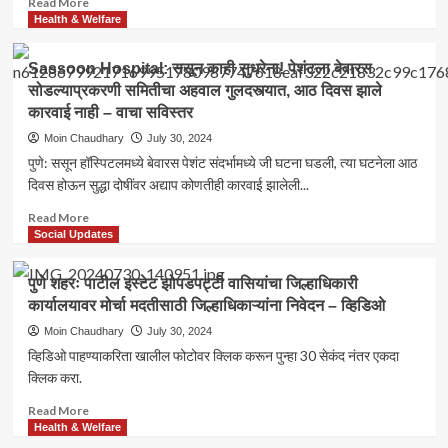
Read More
यांची
more
Health & Welfare
कार
about
–
पुणे
Sassoon Hospital: ससून काही सुधरेना! पेशंटला बेवारस
व्हिडिओ
:
सोडल्याप्रकरणी समितीचा अहवाल गुलदस्त्यात, आठ दिवस झाले
शहरातील
कारवाई नाही – वाचा सविस्तर
रेशनधारकांना
सर्व्हर
Moin Chaudhary
July 30, 2024
डाऊनचा
पुणे: ससून हॉस्पिटलमध्ये बेवारस पेशंट संदर्भामध्ये जी घटना घडली, त्या घटनेला आठ
फटका;
दिवस होऊन सुद्धा दोषींवर अद्याप कोणतीही कारवाई झालेली...
लाभार्थी
धान्यापासून
Read
Read More
वंचित!
more
Social Updates
अन्
about
महाऑनलाइनचे
Sassoon
पुणे शहरः पाटील इस्टेट झोपडपट्टी वासियांचा जिल्हाधिकारी
सर्व्हर
Hospital:
सुद्धा
कार्यालयावर मोर्चा मदतीसाठी जिल्हाधिकाऱ्यांना निवेदन – व्हिडिओ
ससून
ठप्प
काही
Moin Chaudhary
July 30, 2024
सुधरेना!
व्हिडिओ पाहण्याकरिता खालील फोटोवर क्लिक करून पुन्हा 30 सेकंद नंतर एकदा
पेशंटला
क्लिक करा.
बेवारस
सोडल्याप्रकरणी
Read
Read More
समितीचा
more
Health & Welfare
अहवाल
about