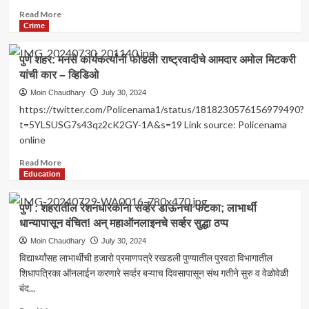
पहिला
Read
Read More
विजय
more
Crime
?
about
<br>NCP
मोठी
पुणे शहर: मनसे कार्यकर्त्यांनी फोडली राष्ट्रवादीचे आमदार अमोल मिटकरी
MLA
बातमी!
Disqualification|
यांची कार – व्हिडिओ
अमोल
VIDEO
मिटकरींची
Moin Chaudhary
July 30, 2024
गाडी
https://twitter.com/Policenama1/status/1818230576156979490?
फोडणाऱ्या
t=5YLSUSG7s43qz2cK2GY-1A&s=19 Link source: Policenama
मनसे
online
कार्यकर्त्याचा
मृत्यू
Read
Read More
–
more
Education
व्हिडिओ
about
पुणे
पुणे : शहरातील रेशनधारकांना सर्व्हर डाऊनचा फटका; लाभार्थी
शहर:
धान्यापासून वंचित! अन् महाऑनलाइनचे सर्व्हर सुद्धा ठप्प
मनसे
कार्यकर्त्यांनी
Moin Chaudhary
July 30, 2024
फोडली
विद्यार्थ्यांसह लाभार्थीची हजारो प्रमाणपत्रे रखडली पुण्यातील पुरवठा विभागातील
राष्ट्रवादीचे
शिधापत्रिका ऑनलाईन करणारे सर्व्हर बऱ्याच दिवसापासून संथ गतीने सुरु व वेळोवेळी
आमदार
बंद...
अमोल
मिटकरी
Read