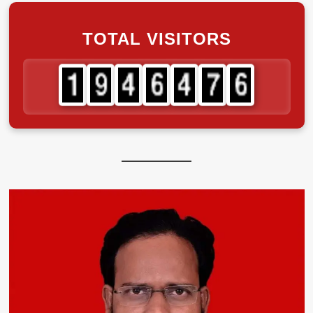
लाडकी
बहीण
TOTAL VISITORS
योजनेसाठी
अर्ज
करताय?
जरा
थांबा,
‘हे’
महत्त्वाचे
मुद्दे
वाचूनच
करा
अर्ज;
नाहीतर..