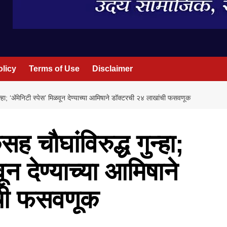
olicy
Terms of Use
Disclaimer
ुन्हा; ‘ॲमेनिटी स्पेस’ मिळवून देण्याच्या आमिषाने डॉक्टरची २४ लाखांची फसवणूक
ह चौघांविरुद्ध गुन्हा;
ून देण्याच्या आमिषाने
ंची फसवणूक