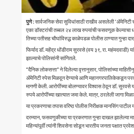
पुणे :
सार्वजनिक सेवा सुविधांसाठी राखीव असलेली ‘ॲमेनिटी
एका डॉक्टरांची तब्बल २४ लाख रुपयांची फसवणूक केल्याच
तिच्या पतीसह चौघांविरुद्ध काळेपडळ पोलीस ठाण्यात गुन्हा
फिर्याद डॉ. महेंद्र धोंडीराम सुरवसे (वय ३९, रा. महंमदवाडी
झाल्याचे पोलिसांनी सांगितले.
“दैनिक लोकसत्ता” ने दिलेल्या वृत्तानुसार, पोलिसांच्या माहितीन
ॲमेनिटी स्पेस मिळवून देण्याचे आणि महानगरपालिकेकडून परवान
मागणी केली. आरोपींच्या बोलण्यावर विश्वास ठेवून डॉ. सुरवसे या
रुपये आरोपींच्या खात्यात जमा केले. मात्र, ठरलेली जागा म
या प्रकरणाचा तपास वरिष्ठ पोलीस निरीक्षक मानसिंग पाटील यां
दरम्यान, फसवणुकीच्या या प्रकरणात गुन्हा दाखल झालेल्या माज
महिन्यांपूर्वी त्यांनी शिवसेना सोडून भारतीय जनता पक्षात प्रवे