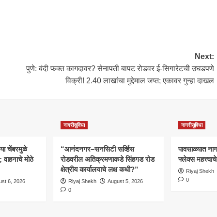
Next:
पुणे: बंदी फक्त कागदावर? सेनापती बापट रोडवर ई-सिगारेटची उघडपणे
विक्री! 2.40 लाखांचा मुद्देमाल जप्त; एकावर गुन्हा दाखल
नागरीसुविधा
नागरीसुविधा
 चेंबरमुळे
“आनंदनगर–सनसिटी सर्व्हिस
पावसाळ्यात नागरि
वाहनाचे मोठे
रोडवरील अतिक्रमणाकडे सिंहगड रोड
फ्लेक्स महत्त्व
क्षेत्रीय कार्यालयाचे लक्ष कधी?”
Riyaj Shekh
0
st 6, 2026
Riyaj Shekh
August 5, 2026
0