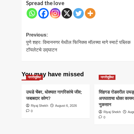
Spread the love
Post
Previous:
पुणे शहरः विमाननगर येथील फिनिक्स मॉलच्या मागे स्मार्ट पब्लिक
navigation
टॉयलेटचे उद्घाटन
You may have missed
नागरीसुविधा
नागरीसुविधा
उघडे चेंबर, धोक्यात नागरिकांचे जीव;
सिंहगड रोडवरील उघड्या
जबाबदार कोण?
अपघाताचा धोका कायम; 
नुकसान
Riyaj Shekh
August 6, 2026
0
Riyaj Shekh
Augu
0