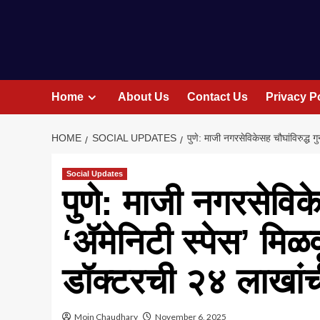
Home
About Us
Contact Us
Privacy P
HOME
SOCIAL UPDATES
पुणे: माजी नगरसेविकेसह चौघांविरुद्ध ग
Social Updates
पुणे: माजी नगरसेविकेस
‘ॲमेनिटी स्पेस’ मिळव
डॉक्टरची २४ लाखा
Moin Chaudhary
November 6, 2025