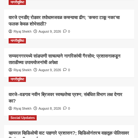
नागरीसुविधा
वारजे एनडीए रोडवर तपोधामजवळ कचऱ्याचा ढीग; ‘कचरा टाकू नका’चा
फलक केवळ शोभेसाठी?
Riyaj Shekh
August 9, 2026
0
नागरीसुविधा
सय्यदनगरमध्ये सांडपाणी साचल्याने नागरिकांची गैरसोय; प्रशासनाकडून
तातडीच्या उपाययोजनांची अपेक्षा
Riyaj Shekh
August 9, 2026
0
नागरीसुविधा
वारजे–वडगाव नवीन ब्रिजवर स्वच्छतेचा प्रश्न; संबंधित विभाग लक्ष देणार
का?
Riyaj Shekh
August 8, 2026
0
Social Updates
व्हायरल व्हिडिओची वाट पाहणारे प्रशासन?; व्हिडिओनंतरच वाहतूक पोलिसावर