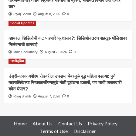
वारजे–वडगाव नवीन ब्रिजवर स्वच्छतेचा प्रश्न; संबंधित विभाग लक्ष देणार
का?
Riyaj Shekh
August 8, 2026
0
Social Updates
व्हायरल व्हिडिओची वाट पाहणारे प्रशासन?; व्हिडिओनंतरच वाहतूक पोलिसावर
निलंबनाची कारवाई
Moin Chaudhary
August 7, 2026
0
नागरीसुविधा
उंड्री–एनआयबीएम रोडवरील उघड्या चेंबरमुळे वृद्ध महिला पडल्या; पुणे
महापालिकेच्या निष्काळजीपणामुळे मोठी दुर्घटना टळली, पण याची जबाबदारी
कोण घेणार?
Riyaj Shekh
August 7, 2026
0
Home
About Us
Contact Us
Privacy Policy
Terms of Use
Disclaimer