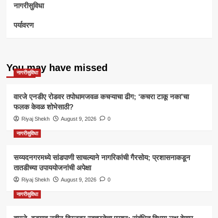
नागरीसुविधा
पर्यावरण
You may have missed
नागरीसुविधा
वारजे एनडीए रोडवर तपोधामजवळ कचऱ्याचा ढीग; ‘कचरा टाकू नका’चा
फलक केवळ शोभेसाठी?
Riyaj Shekh
August 9, 2026
0
नागरीसुविधा
सय्यदनगरमध्ये सांडपाणी साचल्याने नागरिकांची गैरसोय; प्रशासनाकडून
तातडीच्या उपाययोजनांची अपेक्षा
Riyaj Shekh
August 9, 2026
0
नागरीसुविधा