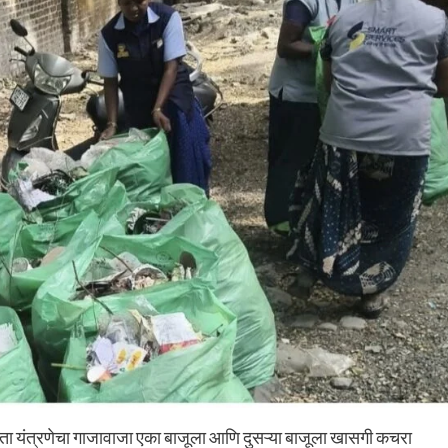
छता यंत्रणेचा गाजावाजा एका बाजूला आणि दुसऱ्या बाजूला खासगी कचरा