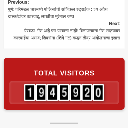
Post
Previous:
पुणे: परिमंडळ चारमध्ये पोलिसांची सर्जिकल स्ट्राईक : २२ अवैध
navigation
दारूधंद्यांवर कारवाई, लाखोंचा मुद्देमाल जप्त
Next:
येरवडा: गॅस आहे पण परवाना नाही! विनापरवाना गॅस साठ्यावर
कारवाईचा अभाव; शिवसेना (शिंदे गट) कडून तीव्र आंदोलनाचा इशारा
TOTAL VISITORS