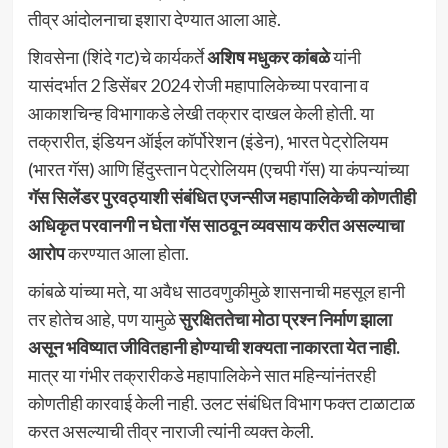
तीव्र आंदोलनाचा इशारा देण्यात आला आहे.
शिवसेना (शिंदे गट)चे कार्यकर्ते
अशिष मधुकर कांबळे
यांनी
यासंदर्भात 2 डिसेंबर 2024 रोजी महापालिकेच्या परवाना व
आकाशचिन्ह विभागाकडे लेखी तक्रार दाखल केली होती. या
तक्रारीत, इंडियन ऑईल कॉर्पोरेशन (इंडेन), भारत पेट्रोलियम
(भारत गॅस) आणि हिंदुस्तान पेट्रोलियम (एचपी गॅस) या कंपन्यांच्या
गॅस सिलेंडर पुरवठ्याशी संबंधित एजन्सीज महापालिकेची कोणतीही
अधिकृत परवानगी न घेता गॅस साठवून व्यवसाय करीत असल्याचा
आरोप
करण्यात आला होता.
कांबळे यांच्या मते, या अवैध साठवणुकीमुळे शासनाची महसूल हानी
तर होतेच आहे, पण यामुळे
सुरक्षिततेचा मोठा प्रश्न निर्माण झाला
असून भविष्यात जीवितहानी होण्याची शक्यता नाकारता येत नाही.
मात्र या गंभीर तक्रारीकडे महापालिकेने सात महिन्यांनंतरही
कोणतीही कारवाई केली नाही. उलट संबंधित विभाग फक्त टाळाटाळ
करत असल्याची तीव्र नाराजी त्यांनी व्यक्त केली.