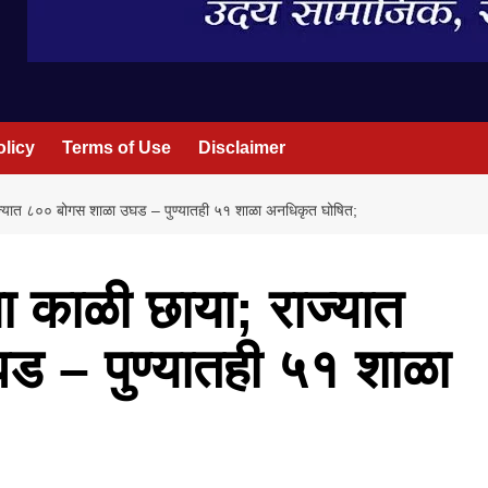
olicy
Terms of Use
Disclaimer
; राज्यात ८०० बोगस शाळा उघड – पुण्यातही ५१ शाळा अनधिकृत घोषित;
राला काळी छाया; राज्यात
 – पुण्यातही ५१ शाळा