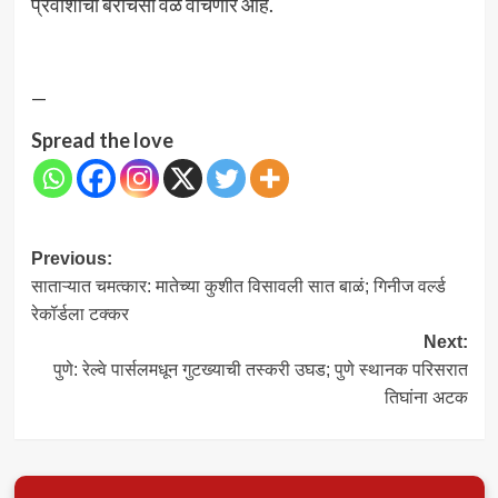
प्रवाशांचा बराचसा वेळ वाचणार आहे.
—
Spread the love
Post
Previous:
साताऱ्यात चमत्कार: मातेच्या कुशीत विसावली सात बाळं; गिनीज वर्ल्ड
navigation
रेकॉर्डला टक्कर
Next:
पुणे: रेल्वे पार्सलमधून गुटख्याची तस्करी उघड; पुणे स्थानक परिसरात
तिघांना अटक