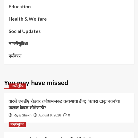
Education
Health & Welfare
Social Updates
नागरीसुविधा
पर्यावरण
You may have missed
नागरीसुविधा
वारजे एनडीए रोडवर तपोधामजवळ कचऱ्याचा ढीग; ‘कचरा टाकू नका’चा
फलक केवळ शोभेसाठी?
Riyaj Shekh
August 9, 2026
0
नागरीसुविधा