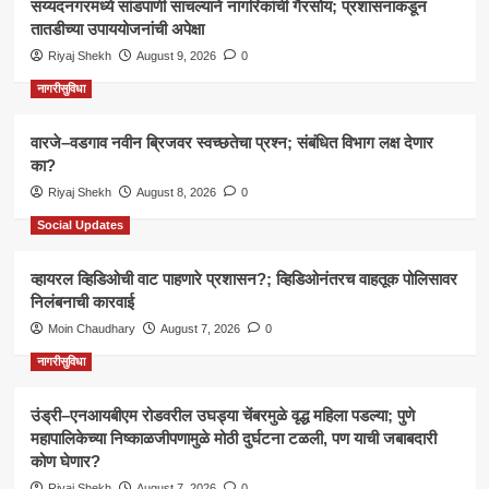
सय्यदनगरमध्ये सांडपाणी साचल्याने नागरिकांची गैरसोय; प्रशासनाकडून
तातडीच्या उपाययोजनांची अपेक्षा
Riyaj Shekh
August 9, 2026
0
नागरीसुविधा
वारजे–वडगाव नवीन ब्रिजवर स्वच्छतेचा प्रश्न; संबंधित विभाग लक्ष देणार
का?
Riyaj Shekh
August 8, 2026
0
Social Updates
व्हायरल व्हिडिओची वाट पाहणारे प्रशासन?; व्हिडिओनंतरच वाहतूक पोलिसावर
निलंबनाची कारवाई
Moin Chaudhary
August 7, 2026
0
नागरीसुविधा
उंड्री–एनआयबीएम रोडवरील उघड्या चेंबरमुळे वृद्ध महिला पडल्या; पुणे
महापालिकेच्या निष्काळजीपणामुळे मोठी दुर्घटना टळली, पण याची जबाबदारी
कोण घेणार?
Riyaj Shekh
August 7, 2026
0