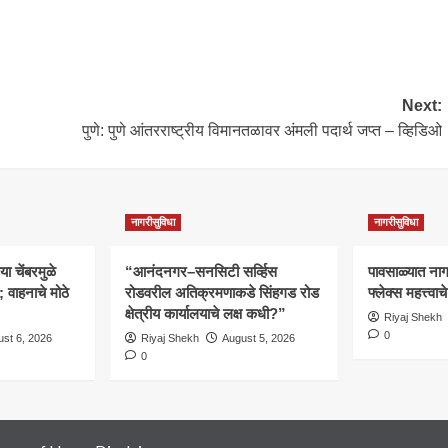
Next:
पुणे: पुणे आंतरराष्ट्रीय विमानतळावर अंमली पदार्थ जप्त – व्हिडिओ
नागरीसुविधा
नागरीसुविधा
 चेंबरमुळे
“आनंदनगर–सनसिटी सर्व्हिस
पावसाळ्यात नागरि
वाहनाचे मोठे
रोडवरील अतिक्रमणाकडे सिंहगड रोड
फ्लेक्स महत्त्व
क्षेत्रीय कार्यालयाचे लक्ष कधी?”
Riyaj Shekh
0
st 6, 2026
Riyaj Shekh
August 5, 2026
0