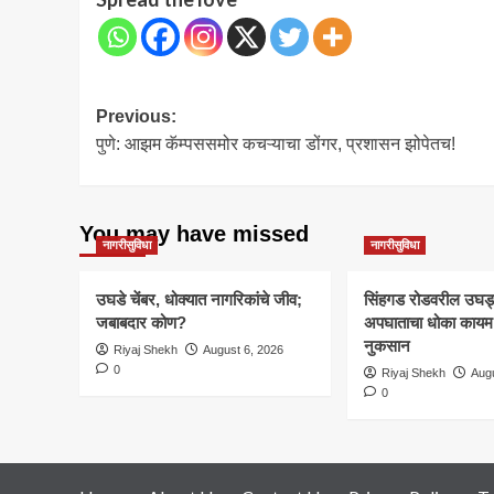
Post
Previous:
पुणे: आझम कॅम्पससमोर कचऱ्याचा डोंगर, प्रशासन झोपेतच!
navigation
You may have missed
नागरीसुविधा
नागरीसुविधा
उघडे चेंबर, धोक्यात नागरिकांचे जीव;
सिंहगड रोडवरील उघड्या
जबाबदार कोण?
अपघाताचा धोका कायम; 
नुकसान
Riyaj Shekh
August 6, 2026
0
Riyaj Shekh
Augu
0