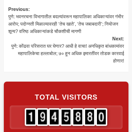
Post
Previous:
पुणे: भवनरचना विभागातील बदल्यांवरून महापालिका अधिकाऱ्यांवर गंभीर
navigation
आरोप; पदोन्‍नती मिळाल्यावरही ‘तेच खाते’, ‘तेच जबाबदारी’; नियोजन
शून्य? वरिष्ठ अधिकाऱ्यांकडे चौकशीची मागणी
Next:
पुणे: कोंढवा परिसरात घर घेणार? आधी हे वाचा! अनधिकृत बांधकामांवर
महापालिकेचा हल्लाबोल; ७० हून अधिक इमारतींवर तोडक कारवाई
होणार!
TOTAL VISITORS