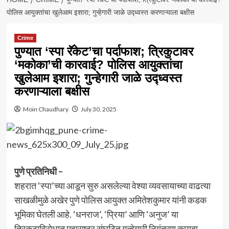
पोलिस आयुक्तांचा खुलेआम इशारा; गुन्हेगारी जाळे उद्ध्वस्त करणाऱ्याला बक्षीस
Crime
पुण्यात ‘स्पा रॅकेट’चा पर्दाफाश; त्रिकुटावर
‘मकोका’ची कारवाई? पोलिस आयुक्तांचा
खुलेआम इशारा; गुन्हेगारी जाळे उद्ध्वस्त
करणाऱ्याला बक्षीस
Moin Chaudhary
July 30, 2025
पुणे प्रतिनिधी –
शहरात ‘स्पा’च्या आडून सुरु असलेल्या वेश्या व्यवसायाच्या वाढत्या
साखळीमुळे अखेर पुणे पोलिस आयुक्त अमितेशकुमार यांनी कडक
भूमिका घेतली आहे. ‘धनराज’, ‘प्रिया’ आणि ‘अनुज’ या
त्रिकुटाविरोधात महाराष्ट्र संघटित गुन्हेगारी नियंत्रण कायदा