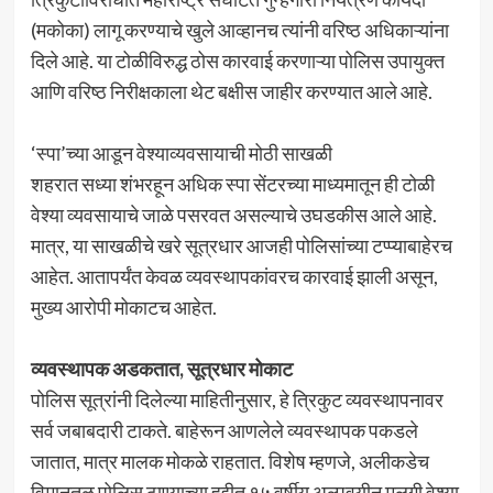
(मकोका) लागू करण्याचे खुले आव्हानच त्यांनी वरिष्ठ अधिकाऱ्यांना
दिले आहे. या टोळीविरुद्ध ठोस कारवाई करणाऱ्या पोलिस उपायुक्त
आणि वरिष्ठ निरीक्षकाला थेट बक्षीस जाहीर करण्यात आले आहे.
‘स्पा’च्या आडून वेश्याव्यवसायाची मोठी साखळी
शहरात सध्या शंभरहून अधिक स्पा सेंटरच्या माध्यमातून ही टोळी
वेश्या व्यवसायाचे जाळे पसरवत असल्याचे उघडकीस आले आहे.
मात्र, या साखळीचे खरे सूत्रधार आजही पोलिसांच्या टप्प्याबाहेरच
आहेत. आतापर्यंत केवळ व्यवस्थापकांवरच कारवाई झाली असून,
मुख्य आरोपी मोकाटच आहेत.
व्यवस्थापक अडकतात, सूत्रधार मोकाट
पोलिस सूत्रांनी दिलेल्या माहितीनुसार, हे त्रिकुट व्यवस्थापनावर
सर्व जबाबदारी टाकते. बाहेरून आणलेले व्यवस्थापक पकडले
जातात, मात्र मालक मोकळे राहतात. विशेष म्हणजे, अलीकडेच
विमानतळ पोलिस ठाण्याच्या हद्दीत १५ वर्षीय अल्पवयीन मुलगी वेश्या