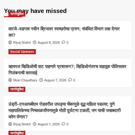
You may have missed
नागरीसुविधा
वारजे–वडगाव नवीन ब्रिजवर स्वच्छतेचा प्रश्न; संबंधित विभाग लक्ष देणार
का?
Riyaj Shekh
August 8, 2026
0
Social Updates
व्हायरल व्हिडिओची वाट पाहणारे प्रशासन?; व्हिडिओनंतरच वाहतूक पोलिसावर
निलंबनाची कारवाई
Moin Chaudhary
August 7, 2026
0
नागरीसुविधा
उंड्री–एनआयबीएम रोडवरील उघड्या चेंबरमुळे वृद्ध महिला पडल्या; पुणे
महापालिकेच्या निष्काळजीपणामुळे मोठी दुर्घटना टळली, पण याची जबाबदारी
कोण घेणार?
Riyaj Shekh
August 7, 2026
0
नागरीसुविधा