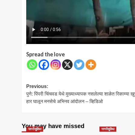
Spread the love
Post
Previous:
पुणे: पिंपरी चिंचवड येथे मुख्याध्यापक नसलेल्या शाळेत रिकाम्या खुर
navigation
हार घालून मनसेचे अभिनव आंदोलन – व्हिडिओ
You may have missed
नागरीसुविधा
नागरीसुविधा