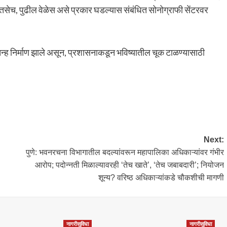
तसेच, पुढील वेळेस असे प्रकार घडल्यास संबंधित सोनोग्राफी सेंटरवर
नचिन्ह निर्माण झाले असून, प्रशासनाकडून भविष्यातील चूक टाळण्यासाठी
Next:
पुणे: भवनरचना विभागातील बदल्यांवरून महापालिका अधिकाऱ्यांवर गंभीर
आरोप; पदोन्‍नती मिळाल्यावरही ‘तेच खाते’, ‘तेच जबाबदारी’; नियोजन
शून्य? वरिष्ठ अधिकाऱ्यांकडे चौकशीची मागणी
नागरीसुविधा
नागरीसुविधा