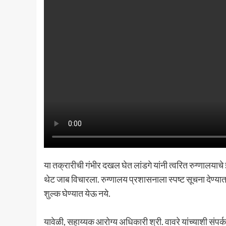
या तक्रारीची गंभीर दखल घेत लांडगे यांनी त्वरित रुग्णालयाच
थेट जाब विचारला. रुग्णालय प्रशासनाला स्पष्ट सूचना देण्य
शुल्क घेण्यात येऊ नये.
यावेळी, सहाय्यक आरोग्य अधिकारी श्री. वावरे यांच्याशी संपर्