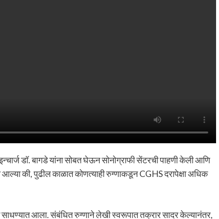
े इन्चार्ज डॉ. बागडे यांना सोबत घेऊन सोनोग्राफी सेंटरची पाहणी केली आणि
ात आल्या की, पुढील काळात कोणत्याही रुग्णाकडून CGHS दरापेक्षा अधिक
क साधण्यात आला. संबंधित रुग्णाने लेखी स्वरूपात तक्रार सादर केल्यानंतर,