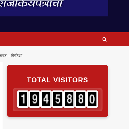
ा समज – व्हिडिओ
TOTAL VISITORS