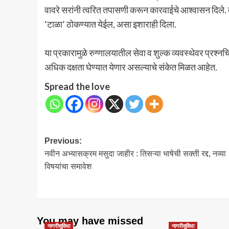
वावरे सरांनी त्वरित तपासणी करून कारवाईचे आश्वासन दिले. 
‘टाळा’ ठोकण्यात येईल, असा इशाराही दिला.
या प्रकारामुळे रुग्णालयातील सेवा व शुल्क व्यवस्थेवर प्रश्
अधिक दक्षता घेण्यात येणार असल्याचे संकेत मिळत आहेत.
Spread the love
Post
Previous:
नवीन अभ्यासक्रम मसुदा जाहीर : तिसऱ्या भाषेची सक्ती रद्द, नव्या
navigation
विषयांचा समावेश
You may have missed
नागरीसुविधा
नागरीसुविधा