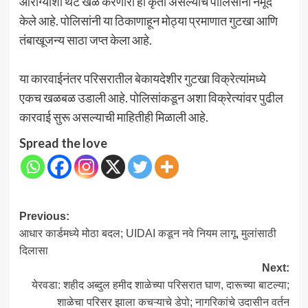
आरोग्याशी थेट खेळ करणारी ही कृती असल्याचे पोलिसांनी नमूद
केले आहे. पोलिसांनी या ठिकाणाहून मोठ्या प्रमाणात गुटखा आणि
तंबाखूजन्य साठा जप्त केला आहे.
या कारवाईनंतर परिसरातील बेकायदेशीर गुटखा विक्रेत्यांमध्ये
एकच खळबळ उडाली आहे. पोलिसांकडून अशा विक्रेत्यांवर पुढील
कारवाई सुरू असल्याची माहितीही मिळाली आहे.
Spread the love
Post
Previous:
आधार कार्डमध्ये मोठा बदल; UIDAI कडून नवे नियम लागू, मुलांसाठी
navigation
दिलासा
Next:
येरवडा: शहीद अब्दुल हमीद शाळेच्या परिसरात घाण, दारूच्या बाटल्या;
शाळेचा परिसर झाला कचऱ्याचे डेपो; नागरिकांचे उदासीन वर्तन