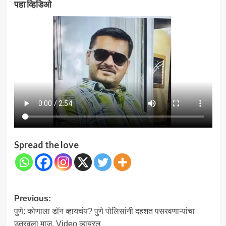
पहा व्हिडिओ
Spread the love
Post
Previous:
पुणे: कोणाला डॉन व्हायचंय? पुणे पोलिसांनी दहशत पसरवणाऱ्यांचा
navigation
उतरवला माज, Video व्हायरल