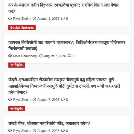
वारजे–वडगाव नवीन ब्रिजवर स्वच्छतेचा प्रश्न; संबंधित विभाग लक्ष देणार
का?
Riyaj Shekh
August 8, 2026
0
Social Updates
व्हायरल व्हिडिओची वाट पाहणारे प्रशासन?; व्हिडिओनंतरच वाहतूक पोलिसावर
निलंबनाची कारवाई
Moin Chaudhary
August 7, 2026
0
नागरीसुविधा
उंड्री–एनआयबीएम रोडवरील उघड्या चेंबरमुळे वृद्ध महिला पडल्या; पुणे
महापालिकेच्या निष्काळजीपणामुळे मोठी दुर्घटना टळली, पण याची जबाबदारी
कोण घेणार?
Riyaj Shekh
August 7, 2026
0
नागरीसुविधा
उघडे चेंबर, धोक्यात नागरिकांचे जीव; जबाबदार कोण?
Riyaj Shekh
August 6, 2026
0