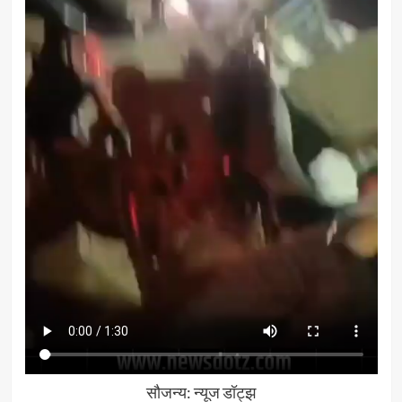
सौजन्य: न्यूज डॉट्झ