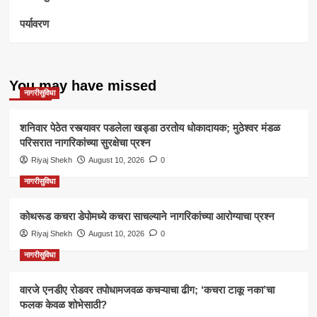
पर्यावरण
You may have missed
नागरीसुविधा
शनिवार पेठेत रस्त्यावर पडलेला खड्डा ठरतोय धोकादायक; मुठेश्वर मंडळ
परिसरात नागरिकांच्या सुरक्षेचा प्रश्न
Riyaj Shekh
August 10, 2026
0
नागरीसुविधा
कोथरूड कचरा डेपोमध्ये कचरा साचल्याने नागरिकांच्या आरोग्याचा प्रश्न
Riyaj Shekh
August 10, 2026
0
नागरीसुविधा
वारजे एनडीए रोडवर तपोधामजवळ कचऱ्याचा ढीग; ‘कचरा टाकू नका’चा
फलक केवळ शोभेसाठी?