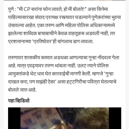
पुणे : “मी CP सरांना फोन लावते, हो मी बोलते!” असा सिनेमा
पाहिल्यासारखा संवाद प्रत्यक्ष रस्त्यावर घडल्याने पुणेकरांच्या भुवया
उंचावल्या आहेत. एका तरुण आणि महिला पोलिस अधिकाऱ्यामध्ये
झालेल्या शाब्दिक बाचाबाचीने केवळ वाहतूकच अडवली नाही, तर
प्रशासनाच्या ‘प्रतिष्ठेवर’ही चांगलाच डाग लावला.
तरुणावर शासकीय कामात अडथळा आणल्याचा गुन्हा नोंदवला गेला
आहे. मात्र एवढ्यावर तरुण थांबला नाही. उलट त्याने पोलिस
आयुक्तांकडे थेट धाव घेत कारवाईची मागणी केली. म्हणजे ‘गुन्हा
दाखल करा, पण माझंही ऐका’ असा हट्टगिरीचा पवित्रा घेतल्याचे
बोलले जात आहे.
पहा व्हिडिओ