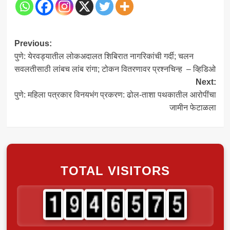
Post
Previous:
पुणे: येरवड्यातील लोकअदालत शिबिरात नागरिकांची गर्दी; चलन
navigation
सवलतीसाठी लांबच लांब रांगा; टोकन वितरणावर प्रश्नचिन्ह – व्हिडिओ
Next:
पुणे: महिला पत्रकार विनयभंग प्रकरण: ढोल-ताशा पथकातील आरोपींचा
जामीन फेटाळला
TOTAL VISITORS