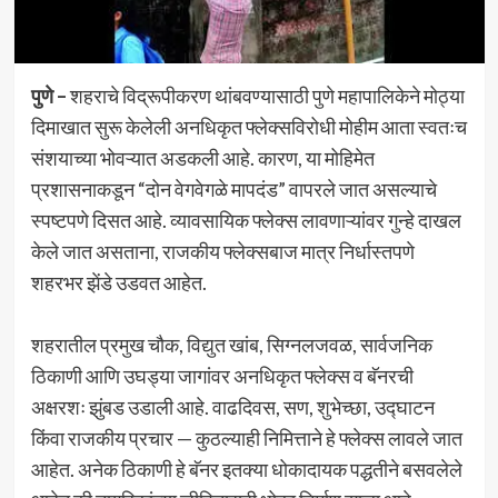
पुणे –
शहराचे विद्रूपीकरण थांबवण्यासाठी पुणे महापालिकेने मोठ्या
दिमाखात सुरू केलेली अनधिकृत फ्लेक्सविरोधी मोहीम आता स्वतःच
संशयाच्या भोवऱ्यात अडकली आहे. कारण, या मोहिमेत
प्रशासनाकडून “दोन वेगवेगळे मापदंड” वापरले जात असल्याचे
स्पष्टपणे दिसत आहे. व्यावसायिक फ्लेक्स लावणाऱ्यांवर गुन्हे दाखल
केले जात असताना, राजकीय फ्लेक्सबाज मात्र निर्धास्तपणे
शहरभर झेंडे उडवत आहेत.
शहरातील प्रमुख चौक, विद्युत खांब, सिग्नलजवळ, सार्वजनिक
ठिकाणी आणि उघड्या जागांवर अनधिकृत फ्लेक्स व बॅनरची
अक्षरशः झुंबड उडाली आहे. वाढदिवस, सण, शुभेच्छा, उद्घाटन
किंवा राजकीय प्रचार — कुठल्याही निमित्ताने हे फ्लेक्स लावले जात
आहेत. अनेक ठिकाणी हे बॅनर इतक्या धोकादायक पद्धतीने बसवलेले