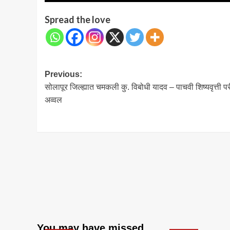
Spread the love
Post
Previous:
सोलापूर जिल्ह्यात चमकली कु. विबोधी यादव – पाचवी शिष्यवृत्ती परी
navigation
अव्वल
You may have missed