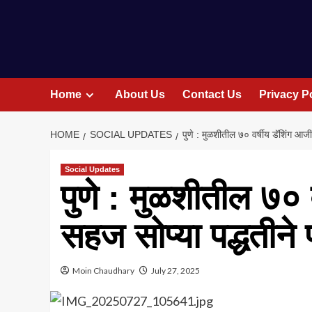
Home
About Us
Contact Us
Privacy P
HOME
SOCIAL UPDATES
पुणे : मुळशीतील ७० वर्षीय डॅशिंग आज
Social Updates
पुणे : मुळशीतील ७० 
सहज सोप्या पद्धतीन
Moin Chaudhary
July 27, 2025