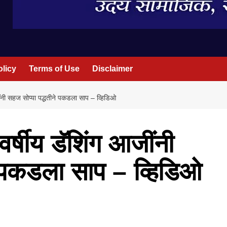
olicy
Terms of Use
Disclaimer
ींनी सहज सोप्या पद्धतीने पकडला साप – व्हिडिओ
वर्षीय डॅशिंग आजींनी
े पकडला साप – व्हिडिओ