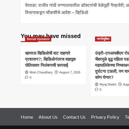
येरवडा: राजीव गांधी रुग्णालयातील डॉक्टरांची वेळेपूर्वी गैरहजेरी; 
navigation
विभागाकडून चौकशीचे आदेश – व्हिडिओ
You may have missed
Social Updates
नागरीसुविधा
व्हायरल व्हिडिओची वाट पाहणारे
उंड्री–एनआयबीएम रो
प्रशासन?; व्हिडिओनंतरच वाहतूक
चेंबरमुळे वृद्ध महिला पडल
पोलिसावर निलंबनाची कारवाई
महापालिकेच्या निष्काळ
दुर्घटना टळली, पण या
Moin Chaudhary
August 7, 2026
कोण घेणार?
0
Riyaj Shekh
Augu
0
Home
About Us
Contact Us
Privacy Policy
T