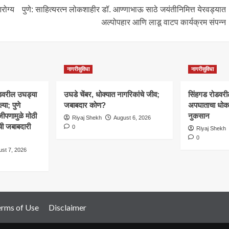
आरोग्य
पुणे: साहित्यरत्न लोकशाहीर डॉ. आण्णाभाऊ साठे जयंतीनिमित्त येरवड्यात
अल्पोपहार आणि लाडू वाटप कार्यक्रम संपन्न
नागरीसुविधा
नागरीसुविधा
डवरील उघड्या
उघडे चेंबर, धोक्यात नागरिकांचे जीव;
सिंहगड रोडवरील
्या; पुणे
जबाबदार कोण?
अपघाताचा धोका
जीपणामुळे मोठी
नुकसान
Riyaj Shekh
August 6, 2026
ची जबाबदारी
0
Riyaj Shekh
0
st 7, 2026
erms of Use
Disclaimer