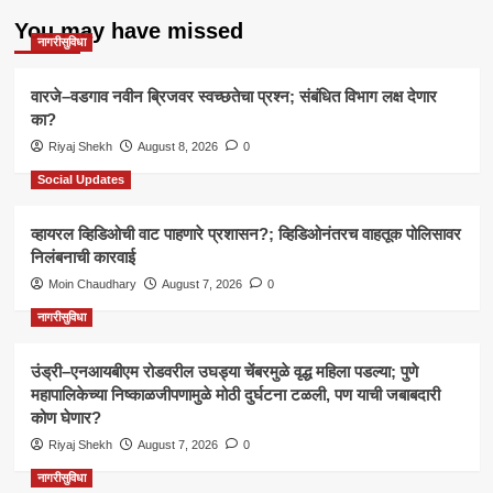
You may have missed
नागरीसुविधा
वारजे–वडगाव नवीन ब्रिजवर स्वच्छतेचा प्रश्न; संबंधित विभाग लक्ष देणार
का?
Riyaj Shekh
August 8, 2026
0
Social Updates
व्हायरल व्हिडिओची वाट पाहणारे प्रशासन?; व्हिडिओनंतरच वाहतूक पोलिसावर
निलंबनाची कारवाई
Moin Chaudhary
August 7, 2026
0
नागरीसुविधा
उंड्री–एनआयबीएम रोडवरील उघड्या चेंबरमुळे वृद्ध महिला पडल्या; पुणे
महापालिकेच्या निष्काळजीपणामुळे मोठी दुर्घटना टळली, पण याची जबाबदारी
कोण घेणार?
Riyaj Shekh
August 7, 2026
0
नागरीसुविधा