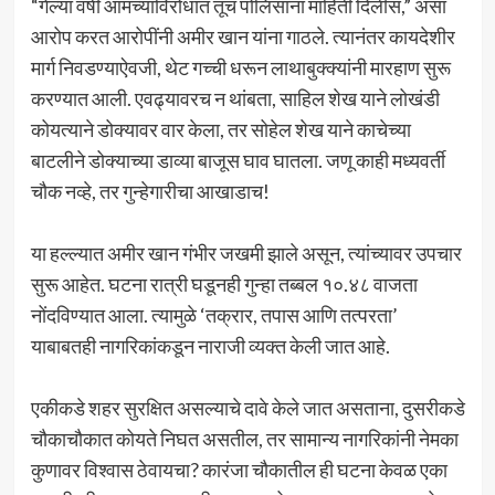
“गेल्या वर्षी आमच्याविरोधात तूच पोलिसांना माहिती दिलीस,” असा
आरोप करत आरोपींनी अमीर खान यांना गाठले. त्यानंतर कायदेशीर
मार्ग निवडण्याऐवजी, थेट गच्ची धरून लाथाबुक्क्यांनी मारहाण सुरू
करण्यात आली. एवढ्यावरच न थांबता, साहिल शेख याने लोखंडी
कोयत्याने डोक्यावर वार केला, तर सोहेल शेख याने काचेच्या
बाटलीने डोक्याच्या डाव्या बाजूस घाव घातला. जणू काही मध्यवर्ती
चौक नव्हे, तर गुन्हेगारीचा आखाडाच!
या हल्ल्यात अमीर खान गंभीर जखमी झाले असून, त्यांच्यावर उपचार
सुरू आहेत. घटना रात्री घडूनही गुन्हा तब्बल १०.४८ वाजता
नोंदविण्यात आला. त्यामुळे ‘तक्रार, तपास आणि तत्परता’
याबाबतही नागरिकांकडून नाराजी व्यक्त केली जात आहे.
एकीकडे शहर सुरक्षित असल्याचे दावे केले जात असताना, दुसरीकडे
चौकाचौकात कोयते निघत असतील, तर सामान्य नागरिकांनी नेमका
कुणावर विश्वास ठेवायचा? कारंजा चौकातील ही घटना केवळ एका