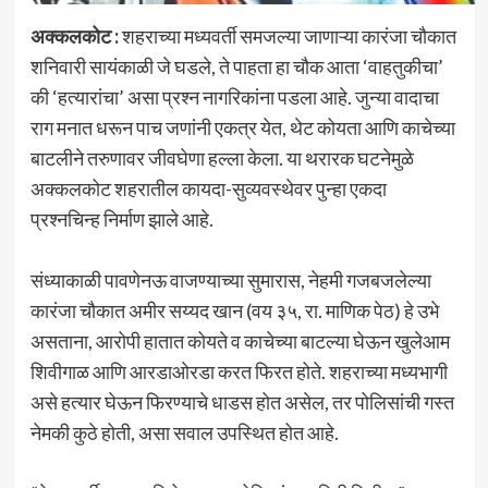
अक्कलकोट :
शहराच्या मध्यवर्ती समजल्या जाणाऱ्या कारंजा चौकात
शनिवारी सायंकाळी जे घडले, ते पाहता हा चौक आता ‘वाहतुकीचा’
की ‘हत्यारांचा’ असा प्रश्न नागरिकांना पडला आहे. जुन्या वादाचा
राग मनात धरून पाच जणांनी एकत्र येत, थेट कोयता आणि काचेच्या
बाटलीने तरुणावर जीवघेणा हल्ला केला. या थरारक घटनेमुळे
अक्कलकोट शहरातील कायदा-सुव्यवस्थेवर पुन्हा एकदा
प्रश्नचिन्ह निर्माण झाले आहे.
संध्याकाळी पावणेनऊ वाजण्याच्या सुमारास, नेहमी गजबजलेल्या
कारंजा चौकात अमीर सय्यद खान (वय ३५, रा. माणिक पेठ) हे उभे
असताना, आरोपी हातात कोयते व काचेच्या बाटल्या घेऊन खुलेआम
शिवीगाळ आणि आरडाओरडा करत फिरत होते. शहराच्या मध्यभागी
असे हत्यार घेऊन फिरण्याचे धाडस होत असेल, तर पोलिसांची गस्त
नेमकी कुठे होती, असा सवाल उपस्थित होत आहे.