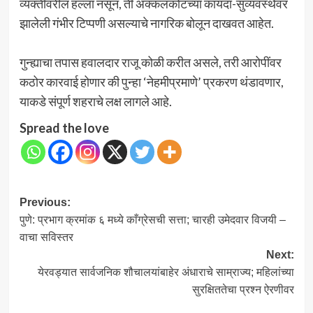
व्यक्तीवरील हल्ला नसून, ती अक्कलकोटच्या कायदा-सुव्यवस्थेवर
झालेली गंभीर टिप्पणी असल्याचे नागरिक बोलून दाखवत आहेत.
गुन्ह्याचा तपास हवालदार राजू कोळी करीत असले, तरी आरोपींवर
कठोर कारवाई होणार की पुन्हा ‘नेहमीप्रमाणे’ प्रकरण थंडावणार,
याकडे संपूर्ण शहराचे लक्ष लागले आहे.
Spread the love
Post
Previous:
पुणे: प्रभाग क्रमांक ६ मध्ये काँग्रेसची सत्ता; चारही उमेदवार विजयी –
navigation
वाचा सविस्तर
Next:
येरवड्यात सार्वजनिक शौचालयांबाहेर अंधाराचे साम्राज्य; महिलांच्या
सुरक्षिततेचा प्रश्न ऐरणीवर