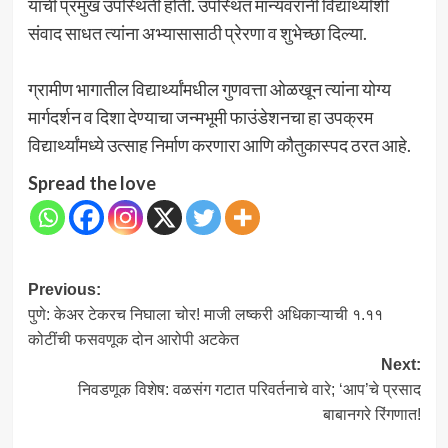
यांची प्रमुख उपस्थिती होती. उपस्थित मान्यवरांनी विद्यार्थ्यांशी
संवाद साधत त्यांना अभ्यासासाठी प्रेरणा व शुभेच्छा दिल्या.
ग्रामीण भागातील विद्यार्थ्यांमधील गुणवत्ता ओळखून त्यांना योग्य
मार्गदर्शन व दिशा देण्याचा जन्मभूमी फाउंडेशनचा हा उपक्रम
विद्यार्थ्यांमध्ये उत्साह निर्माण करणारा आणि कौतुकास्पद ठरत आहे.
Spread the love
Post
Previous:
पुणे: केअर टेकरच निघाला चोर! माजी लष्करी अधिकाऱ्याची १.११
navigation
कोटींची फसवणूक दोन आरोपी अटकेत
Next:
निवडणूक विशेष: वळसंग गटात परिवर्तनाचे वारे; ‘आप’चे प्रसाद
बाबानगरे रिंगणात!