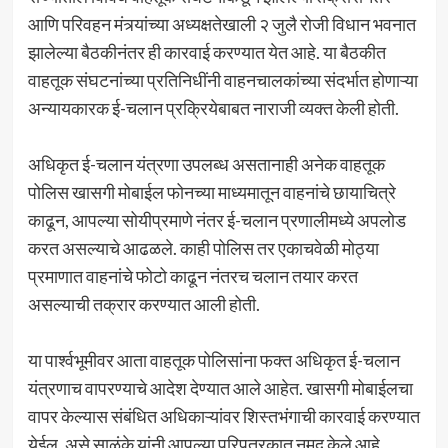
आणि परिवहन मंत्र्यांच्या अध्यक्षतेखाली २ जुलै रोजी विधान भवनात
झालेल्या बैठकीनंतर ही कारवाई करण्यात येत आहे. या बैठकीत
वाहतूक संघटनांच्या प्रतिनिधींनी वाहनचालकांच्या संदर्भात होणाऱ्या
अन्यायकारक ई-चलान प्रक्रियेबाबत नाराजी व्यक्त केली होती.
अधिकृत ई-चलान यंत्रणा उपलब्ध असतानाही अनेक वाहतूक
पोलिस खासगी मोबाईल फोनच्या माध्यमातून वाहनांचे छायाचित्रे
काढून, आपल्या सोयीप्रमाणे नंतर ई-चलान प्रणालीमध्ये अपलोड
करत असल्याचे आढळले. काही पोलिस तर एकाचवेळी मोठ्या
प्रमाणात वाहनांचे फोटो काढून नंतरच चलान तयार करत
असल्याची तक्रार करण्यात आली होती.
या पार्श्वभूमीवर आता वाहतूक पोलिसांना फक्त अधिकृत ई-चलान
यंत्रणाच वापरण्याचे आदेश देण्यात आले आहेत. खासगी मोबाईलचा
वापर केल्यास संबंधित अधिकाऱ्यांवर शिस्तभंगाची कारवाई करण्यात
येईल, असे साळुंके यांनी आपल्या परिपत्रकात नमूद केले आहे.