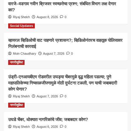
वारजे–वडगाव नवीन ब्रिजवर स्वच्छतेचा प्रश्न; संबंधित विभाग लक्ष देणार
का?
Riyaj Shekh
August 8, 2026
0
Social Updates
व्हायरल व्हिडिओची वाट पाहणारे प्रशासन?; व्हिडिओनंतरच वाहतूक पोलिसावर
निलंबनाची कारवाई
Moin Chaudhary
August 7, 2026
0
नागरीसुविधा
उंड्री–एनआयबीएम रोडवरील उघड्या चेंबरमुळे वृद्ध महिला पडल्या; पुणे
महापालिकेच्या निष्काळजीपणामुळे मोठी दुर्घटना टळली, पण याची जबाबदारी
कोण घेणार?
Riyaj Shekh
August 7, 2026
0
नागरीसुविधा
उघडे चेंबर, धोक्यात नागरिकांचे जीव; जबाबदार कोण?
Riyaj Shekh
August 6, 2026
0