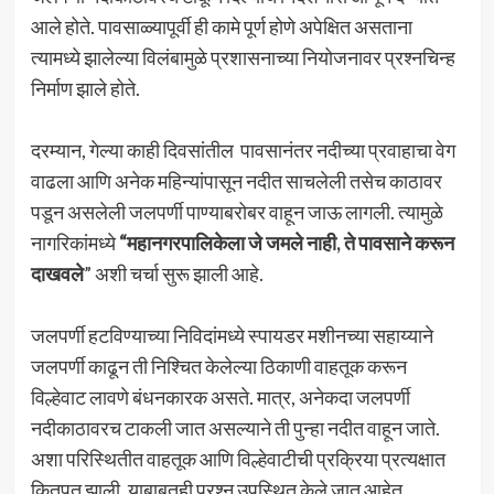
आले होते. पावसाळ्यापूर्वी ही कामे पूर्ण होणे अपेक्षित असताना
त्यामध्ये झालेल्या विलंबामुळे प्रशासनाच्या नियोजनावर प्रश्नचिन्ह
निर्माण झाले होते.
दरम्यान, गेल्या काही दिवसांतील पावसानंतर नदीच्या प्रवाहाचा वेग
वाढला आणि अनेक महिन्यांपासून नदीत साचलेली तसेच काठावर
पडून असलेली जलपर्णी पाण्याबरोबर वाहून जाऊ लागली. त्यामुळे
नागरिकांमध्ये
“महानगरपालिकेला जे जमले नाही, ते पावसाने करून
दाखवले
” अशी चर्चा सुरू झाली आहे.
जलपर्णी हटविण्याच्या निविदांमध्ये स्पायडर मशीनच्या सहाय्याने
जलपर्णी काढून ती निश्चित केलेल्या ठिकाणी वाहतूक करून
विल्हेवाट लावणे बंधनकारक असते. मात्र, अनेकदा जलपर्णी
नदीकाठावरच टाकली जात असल्याने ती पुन्हा नदीत वाहून जाते.
अशा परिस्थितीत वाहतूक आणि विल्हेवाटीची प्रक्रिया प्रत्यक्षात
कितपत झाली, याबाबतही प्रश्न उपस्थित केले जात आहेत.