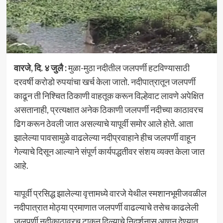
वारजे, दि. ४ जुलै :
मुळा-मुठा नदीतील जलपर्णी हटविण्यासाठी
दरवर्षी करोडो रुपयांचा खर्च केला जातो. नदीपात्रातून जलपर्णी
काढून ती निश्चित ठिकाणी वाहतूक करून विल्हेवाट लावणे अपेक्षित
असतानाही, प्रत्यक्षात अनेक ठिकाणी जलपर्णी नदीच्या काठावरच
ढिग करून ठेवली जात असल्याचे यापूर्वी समोर आले होते. आता
झालेल्या पावसामुळे वाढलेल्या नदीप्रवाहाने हीच जलपर्णी वाहून
गेल्याचे दिसून आल्याने संपूर्ण कार्यपद्धतीवर संशय व्यक्त केला जात
आहे.
यापूर्वी प्रसिद्ध झालेल्या वृत्तामध्ये वारजे येथील स्मशानभूमीजवळील
नदीपात्रात मोठ्या प्रमाणात जलपर्णी वाढल्याचे तसेच काढलेली
जलपर्णी नदीकाठावरच टाकून दिल्याचे निदर्शनास आणून देण्यात