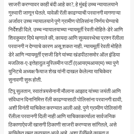
साजरी करण्यावर काही बंदी आहे का?, हे मुंबई उच्च न्यायालयाने
गुरुवारी जाणून घेतले. यावेळी रॅली काढण्याची परवानगी मागणाऱ्या
अर्जावर उच्च न्यायालयाने पुणे ग्रामीण पोलिसांना निर्णय घेण्याचे
निर्देशही दिले. उच्च न्यायालयाच्या न्यायमूर्ती रेवती मोहिते-डेरे आणि
शिवकुमार दिघे म्हणाले की, कायदा आणि सुव्यवस्थेचा प्रश्न रॅलीला
परवानगी न देण्याचे कारण असू शकत नाही. न्यायमूर्ती रेवती मोहिते
डेरे आणि न्यायमूर्ती एसजी डिगे यांच्या खंडपीठासमोर ऑल इंडिया
मजलिस-ए-इत्तेहादुल मुस्लिमीन पार्टी (एआयएमआयएम) च्या पुणे
युनिटचे अध्यक्ष फैयाज शेख यांनी दाखल केलेल्या याचिकेवर
सुनावणी सुरू होती.
टिपू सुलतान, स्वातंत्र्यसेनानी मौलाना आझाद यांच्या जयंती आणि
संविधान दिनानिमित्त रॅली काढण्यासाठी पोलिसांना परवानगी द्यावी,
अशी विनंती याचिकेत करण्यात आली आहे. पुणे ग्रामीण पोलिसांनी
रॅलीला परवानगी दिली नाही आणि याचिकाकर्त्याला सार्वजनिक
ठिकाणाऐवजी खासगी ठिकाणी साजरी करण्यास सांगितले, असे
याचिकेत नमूद करण्यात आले आहे. अशा रॅलींमुळे कायदा व